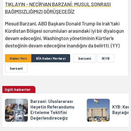
TIKLAYIN - NEÇİRVAN BARZANİ: MUSUL SONRASI
BAĞIMSIZLIĞIMIZI GÖRÜŞECEĞİZ
Mesud Barzani, ABD Başkanı Donald Trump ile Irak'taki
Kürdistan Bölgesi sorumluları arasındaki iyi bir diyalogun
devam edeceğini, Washington yönetiminin Kürtler'e
desteğinin devam edeceğine inandığını da belirtti. (YY)
Haber Yeri
BİA Haber Merkezi
barzani
IKYB
barzanî
ilgili haberler
Barzani: Uluslararası
Heyetin Referandumu
KYB: Ker
Erteleme Teklifini
Bayrağın
Değerlendireceğiz