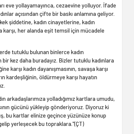
ları eve yollayamayınca, cezaevine yolluyor. İfade
nlar açısından çifte bir baskı anlamına geliyor.
kek şiddetine, kadın cinayetlerine, kadın
karşı, her alanda eşit temsil için mücadele
içerde tutuklu bulunan binlerce kadın
 bir kez daha buradayız. Bizler tutuklu kadınlara
ğine karşı kadın dayanışmasının,
savaşa karşı
rın kardeşliğinin, öldürmeye karşı hayatın
z.
n arkadaşlarımıza yolladığımız kartlara umudu,
nın gücünü yükleyip gönderiyoruz. Diyoruz ki
rış, bu kartlar elinize geçince yüzünüze konup
lip yerleşecek bu topraklara."(ÇT)