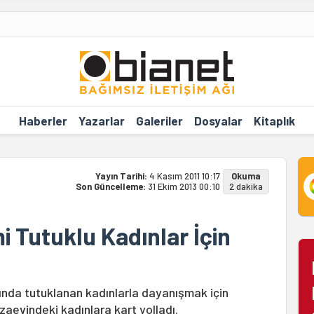
Haberler
Yazarlar
Galeriler
Dosyalar
Kitaplık
Yayın Tarihi:
4 Kasım 2011 10:17
Okuma
Son Güncelleme:
31 Ekim 2013 00:10
2 dakika
mi Tutuklu Kadınlar İçin
rında tutuklanan kadınlarla dayanışmak için
zaevindeki kadınlara kart yolladı.