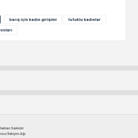
barış için kadın girişimi
tutuklu kadınlar
onları
kları Saklıdır
msız İletişim Ağı