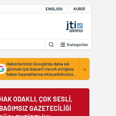
ENGLISH
KURDÎ
Kategoriler
Haberlerimizi Google'da daha sık
×
görmek için bianet'i tercih ettiğiniz
haber kaynaklarına ekleyebilirsiniz...
HAK ODAKLI, ÇOK SESLİ,
BAĞIMSIZ GAZETECİLİĞİ