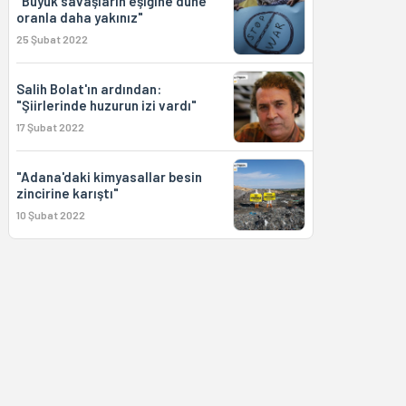
"Büyük savaşların eşiğine düne
oranla daha yakınız"
25 Şubat 2022
Salih Bolat'ın ardından:
"Şiirlerinde huzurun izi vardı"
17 Şubat 2022
"Adana'daki kimyasallar besin
zincirine karıştı"
10 Şubat 2022