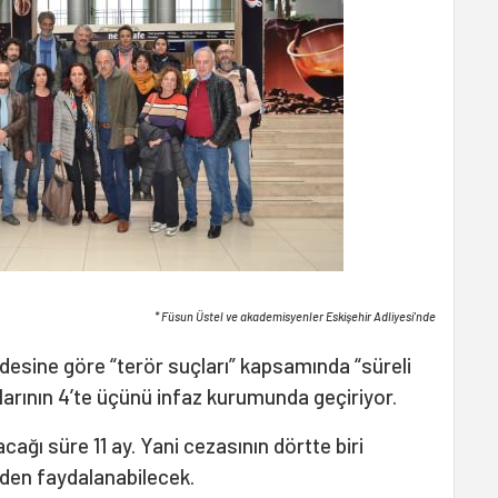
* Füsun Üstel ve akademisyenler Eskişehir Adliyesi'nde
esine göre “terör suçları” kapsamında “süreli
alarının 4’te üçünü infaz kurumunda geçiriyor.
cağı süre 11 ay. Yani cezasının dörtte biri
inden faydalanabilecek.