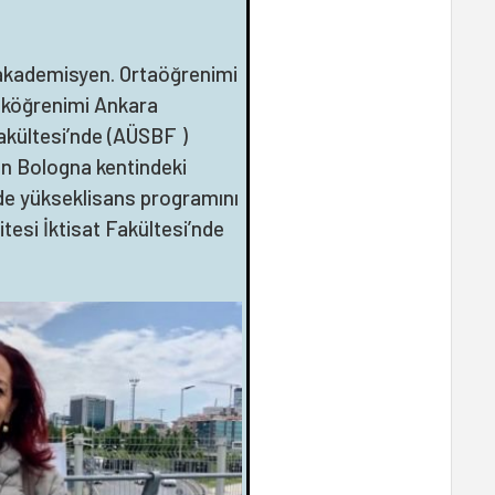
 akademisyen. Ortaöğrenimi
eköğrenimi Ankara
Fakültesi’nde (AÜSBF )
ın Bologna kentindeki
de yükseklisans programını
itesi İktisat Fakültesi’nde