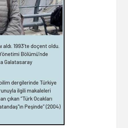
aldı. 1993’te doçent oldu.
 Yönetimi Bölümü’nde
ra Galatasaray
bilim dergilerinde Türkiye
orunuyla ilgili makaleleri
ndan çıkan “Türk Ocakları
Vatandaş"ın Peşinde” (2004)