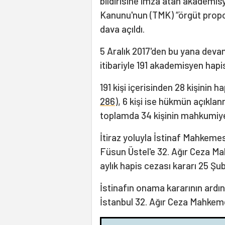
bildirisine imza atan akademis
Kanunu'nun (TMK) “örgüt propo
dava açıldı.
5 Aralık 2017'den bu yana dev
itibariyle 191 akademisyen ha
191 kişi içerisinden 28 kişinin ha
286
), 6 kişi ise hükmün açıklan
toplamda 34 kişinin mahkumiye
İtiraz yoluyla İstinaf Mahkeme
Füsun Üstel'e 32. Ağır Ceza Mah
aylık hapis cezası kararı 25 Şu
İstinafın onama kararının ardın
İstanbul 32. Ağır Ceza Mahkemes