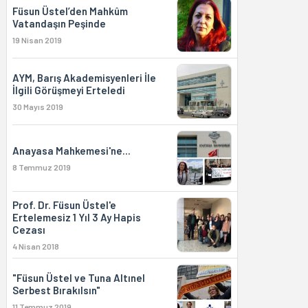
Füsun Üstel’den Mahkûm
Vatandaşın Peşinde
19 Nisan 2019
AYM, Barış Akademisyenleri İle
İlgili Görüşmeyi Erteledi
30 Mayıs 2019
Anayasa Mahkemesi'ne...
8 Temmuz 2019
Prof. Dr. Füsun Üstel'e
Ertelemesiz 1 Yıl 3 Ay Hapis
Cezası
4 Nisan 2018
"Füsun Üstel ve Tuna Altınel
Serbest Bırakılsın"
11 Temmuz 2019