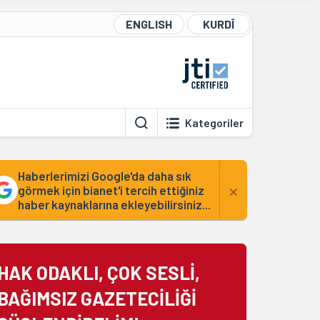
ENGLISH
KURDÎ
Kategoriler
Haberlerimizi Google'da daha sık
×
görmek için bianet'i tercih ettiğiniz
haber kaynaklarına ekleyebilirsiniz...
HAK ODAKLI, ÇOK SESLİ,
BAĞIMSIZ GAZETECİLİĞİ