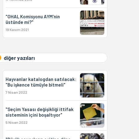
"OHAL Komisyonu AYM'nin
üstünde mi?"
19 Kasım 2021
diğer yazıları
Hayvanlar katalogdan satılacak:
"Bu işkence tümüyle bitmeli"
7 Nisan 2022
"Seçim Yasası değişikliği ittifak
sisteminin içini boşaltıyor"
5 Nisan 2022