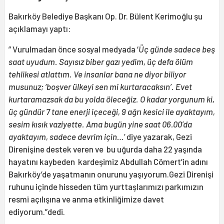
Bakırköy Belediye Başkanı Op. Dr. Bülent Kerimoğlu şu
açıklamayı yaptı:
” Vurulmadan önce sosyal medyada ‘
Üç günde sadece beş
saat uyudum. Sayısız biber gazı yedim, üç defa ölüm
tehlikesi atlattım. Ve insanlar bana ne diyor biliyor
musunuz; ‘boşver ülkeyi sen mi kurtaracaksın’. Evet
kurtaramazsak da bu yolda öleceğiz. O kadar yorgunum ki,
üç gündür 7 tane enerji içeceği, 9 ağrı kesici ile ayaktayım,
sesim kısık vaziyette. Ama bugün yine saat 06.00’da
ayaktayım, sadece devrim için…’
diye yazarak, Gezi
Direnişine destek veren ve bu uğurda daha 22 yaşında
hayatını kaybeden kardeşimiz Abdullah Cömert’in adını
Bakırköy’de yaşatmanın onurunu yaşıyorum.Gezi Direnişi
ruhunu içinde hisseden tüm yurttaşlarımızı parkımızın
resmi açılışına ve anma etkinliğimize davet
ediyorum.”dedi.