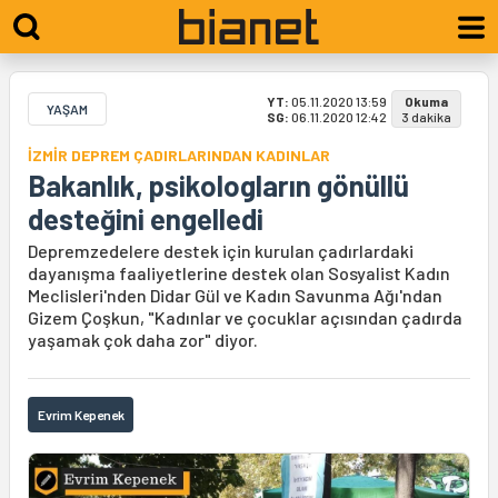
YT:
05.11.2020 13:59
Okuma
YAŞAM
SG:
06.11.2020 12:42
3 dakika
İZMİR DEPREM ÇADIRLARINDAN KADINLAR
Bakanlık, psikologların gönüllü
desteğini engelledi
Depremzedelere destek için kurulan çadırlardaki
dayanışma faaliyetlerine destek olan Sosyalist Kadın
Meclisleri'nden Didar Gül ve Kadın Savunma Ağı'ndan
Gizem Çoşkun, "Kadınlar ve çocuklar açısından çadırda
yaşamak çok daha zor" diyor.
Evrim Kepenek