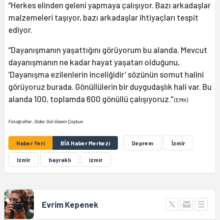
“Herkes elinden geleni yapmaya çalışıyor. Bazı arkadaşlar
malzemeleri taşıyor, bazı arkadaşlar ihtiyaçları tespit
ediyor.
“Dayanışmanın yaşattığını görüyorum bu alanda. Mevcut
dayanışmanın ne kadar hayat yaşatan olduğunu,
‘Dayanışma ezilenlerin inceliğidir’ sözünün somut halini
görüyoruz burada. Gönüllülerin bir duygudaşlık hali var. Bu
alanda 100, toplamda 600 gönüllü çalışıyoruz.”
(EMK)
Fotoğraflar: Didar Gül-Gizem Çoşkun
Haber Yeri
BİA Haber Merkezi
Deprem
Îzmîr
Izmîr
bayraklı
izmir
Evrim Kepenek