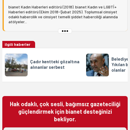
bianet Kadın Haberleri editörü (2018). bianet Kadın ve LGBTİ+
Haberleri editörü (Ekim 2018-Şubat 2025). Toplumsal cinsiyet
odaklı habercilik ve cinsiyet temelli şiddet haberciliği alanında
atölyeler...
ilgili haberler
Belediye
Çadır kentteki gözaltına
Yıkılan b
alınanlar serbest
olanlar
Hak odaklı, çok sesli, bağımsız gazeteciliği
güçlendirmek için bianet desteğinizi
bekliyor.