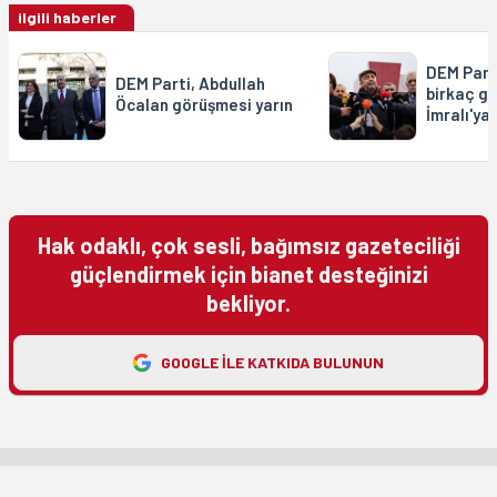
ilgili haberler
DEM Part
DEM Parti, Abdullah
birkaç gü
Öcalan görüşmesi yarın
İmralı'ya
Hak odaklı, çok sesli, bağımsız gazeteciliği
güçlendirmek için bianet desteğinizi
bekliyor.
GOOGLE ILE KATKIDA BULUNUN