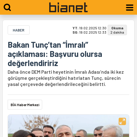
YT:
19.02.2025 12:30
Okuma
HABER
SG:
19.02.2025 12:33
2 dakika
Bakan Tunç’tan “İmralı”
açıklaması: Başvuru olursa
değerlendiririz
Daha önce DEM Parti heyetinin İmralı Adası’nda iki kez
görüşme gerçekleştirdiğini hatırlatan Tunç, sürecin
yasal çerçevede değerlendirileceğini belirtti.
BİA Haber Merkezi