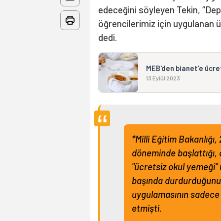
edeceğini söyleyen Tekin, “De
öğrencilerimiz için uygulanan
dedi.
MEB'den bianet'e ücre
13 Eylül 2023
*Milli Eğitim Bakanlığı,
döneminde başlattığı, 
"ücretsiz okul yemeği"
başında durdurduğunu 
uygulamasının sadece
etmişti.