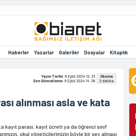
Haberler
Yazarlar
Galeriler
Dosyalar
Kitaplık
Yayın Tarihi:
9 Eylül 2024 12:33
Okuma
Son Güncelleme:
9 Eylül 2024 14:36
2 dakika
ası alınması asla ve kata
ta kayıt parası, kayıt ücreti ya da öğrenci sınıf
larımızın, okul yöneticilerimizin böyle bir şey alması