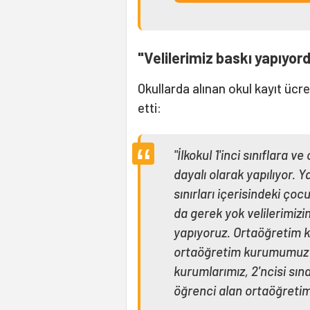
"Velilerimiz baskı yapıyor
Okullarda alınan okul kayıt ücr
etti:
"İlkokul 1'inci sınıflara v
dayalı olarak yapılıyor. 
sınırları içerisindeki ço
da gerek yok velilerimizi
yapıyoruz. Ortaöğretim k
ortaöğretim kurumumuz va
kurumlarımız, 2'ncisi sın
öğrenci alan ortaöğreti