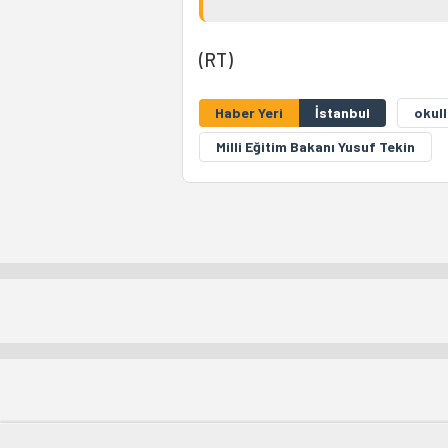
(RT)
Haber Yeri
İstanbul
okull
Milli Eğitim Bakanı Yusuf Tekin