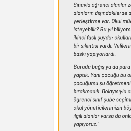
Sınavla öğrenci alanlar za
alanların dışındakilerde d
yerleştirme var. Okul mü
isteyebilir? Bu yıl biliyo
ikinci faslı şuydu; okull
bir sıkıntısı vardı. Velil
baskı yapıyorlardı.
Burada bağış ya da para a
yaptık. Yani çocuğu bu oku
çocuğumu şu öğretmenin o
bırakmadık. Dolayısıyla a
öğrenci sınıf şube seçimi g
okul yöneticilerimizin böy
ilgili alanlar varsa da onl
yapıyoruz."