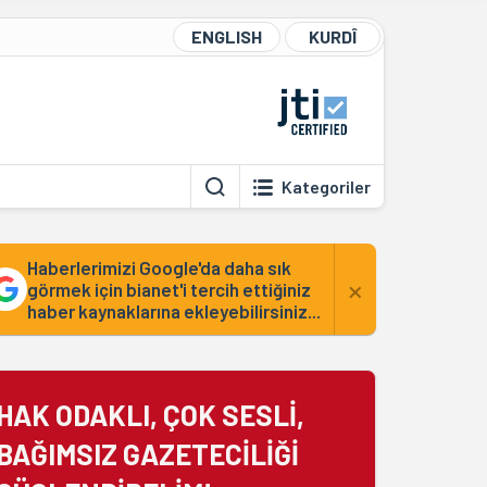
ENGLISH
KURDÎ
Kategoriler
Haberlerimizi Google'da daha sık
×
görmek için bianet'i tercih ettiğiniz
haber kaynaklarına ekleyebilirsiniz...
HAK ODAKLI, ÇOK SESLİ,
BAĞIMSIZ GAZETECİLİĞİ