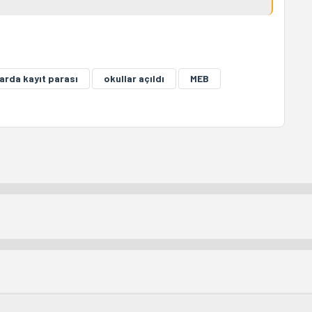
arda kayıt parası
okullar açıldı
MEB