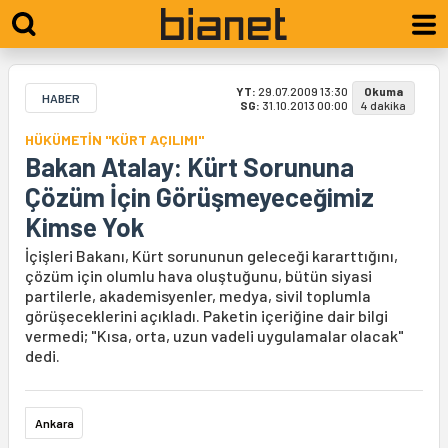
YT:
29.07.2009 13:30
Okuma
HABER
SG:
31.10.2013 00:00
4 dakika
HÜKÜMETİN "KÜRT AÇILIMI"
Bakan Atalay: Kürt Sorununa
Çözüm İçin Görüşmeyeceğimiz
Kimse Yok
İçişleri Bakanı, Kürt sorununun geleceği kararttığını,
çözüm için olumlu hava oluştuğunu, bütün siyasi
partilerle, akademisyenler, medya, sivil toplumla
görüşeceklerini açıkladı. Paketin içeriğine dair bilgi
vermedi; "Kısa, orta, uzun vadeli uygulamalar olacak"
dedi.
Ankara