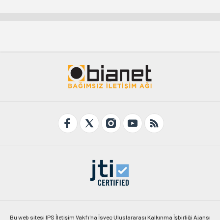
Bu web sitesi IPS İletişim Vakfı'na İsveç Uluslararası Kalkınma İşbirliği Ajansı