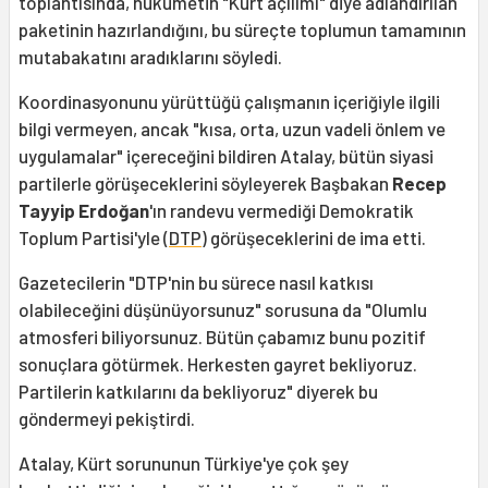
toplantısında, hükümetin "Kürt açılımı" diye adlandırılan
paketinin hazırlandığını, bu süreçte toplumun tamamının
mutabakatını aradıklarını söyledi.
Koordinasyonunu yürüttüğü çalışmanın içeriğiyle ilgili
bilgi vermeyen, ancak "kısa, orta, uzun vadeli önlem ve
uygulamalar" içereceğini bildiren Atalay, bütün siyasi
partilerle görüşeceklerini söyleyerek Başbakan
Recep
Tayyip Erdoğan
'ın randevu vermediği Demokratik
Toplum Partisi'yle (
DTP
) görüşeceklerini de ima etti.
Gazetecilerin "DTP'nin bu sürece nasıl katkısı
olabileceğini düşünüyorsunuz" sorusuna da "Olumlu
atmosferi biliyorsunuz. Bütün çabamız bunu pozitif
sonuçlara götürmek. Herkesten gayret bekliyoruz.
Partilerin katkılarını da bekliyoruz" diyerek bu
göndermeyi pekiştirdi.
Atalay, Kürt sorununun Türkiye'ye çok şey