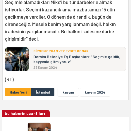
Seçimle alamadıkları Miks’i bu tür darbelerle almak
istiyorlar. Seçimi kazandık ama mazbatamızı 15 gün
gecikmeye verdiler. O dönem de direndik, bugün de
direneceğiz. Mesele benim yargılanmam değil, halkın
iradesinin yargılanmasıdır. Bu halkın iradesine darbe
girişimidir" dedi.
BİRSEN ORHAN VE CEVDET KONAK
Dersim Belediye Eş Başkanları: "Seçimle geldik,
kayyımla gitmiyoruz"
23 Kasım 2024
(RT)
Haber Yeri
İstanbul
kayyım
kayyım 2024
bu haberin uzantıları