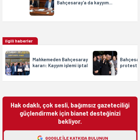
Bahçesaray'a da kayyım...
ilgili haberler
Mahkemeden Bahçesaray
Bahçesar
kararı: Kayyım işlemi iptal
protesto
Hak odaklı, çok sesli, bağımsız gazeteciliği
güçlendirmek için bianet desteğinizi
bekliyor.
GOOGLE ILE KATKIDA BULUNUN