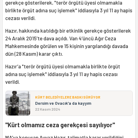
gerekçe gösterilerek, "terör örgütü üyesi olmamakla
birlikte örgüt adına suç işlemek" iddiasıyla 3 yıl 11 ay hapis
cezası verildi.
Hazır, hakkında katıldığı bir etkinlik gerekçe gösterilerek
24 Aralık 2015’te dava açıldı. Van 4’üncü Ağır Ceza
Mahkemesinde görülen ve 15 kişinin yargılandığı davada
dün (28 Kasım) karar çıktı.
Hazır’a "terör örgütü üyesi olmamakla birlikte örgüt
adına suç işlemek" iddiasıyla 3 yıl 11 ay hapis cezası
verildi.
KÜRT BELEDİYELERE BASKI SÜRÜYOR
Dersim ve Ovacık'a da kayyım
22 Kasım 2024
"Kürt olmamız ceza gerekçesi sayılıyor"
MA’ya konuşan
Ayvaz Hazır, talimatla karar verildiğini