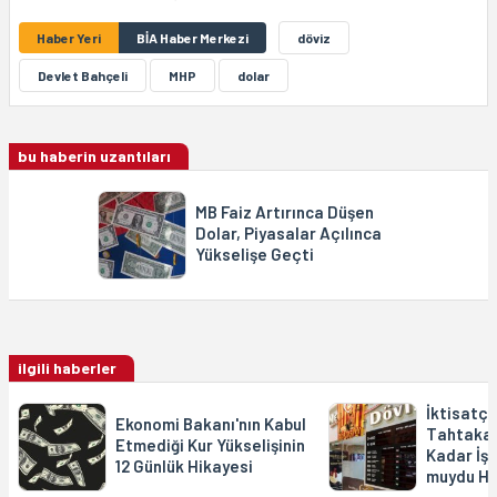
Haber Yeri
BİA Haber Merkezi
döviz
Devlet Bahçeli
MHP
dolar
bu haberin uzantıları
MB Faiz Artırınca Düşen
Dolar, Piyasalar Açılınca
Yükselişe Geçti
ilgili haberler
İktisatçı
Ekonomi Bakanı'nın Kabul
Tahtakal
Etmediği Kur Yükselişinin
Kadar İş
12 Günlük Hikayesi
muydu Ha