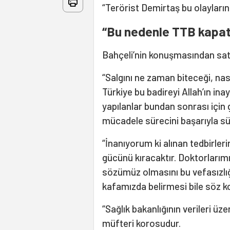
“Terörist Demirtaş bu olayları
“Bu nedenle TTB kapat
Bahçeli’nin konuşmasından satı
“Salgını ne zaman biteceği, nas
Türkiye bu badireyi Allah’ın in
yapılanlar bundan sonrası için 
mücadele sürecini başarıyla s
“İnanıyorum ki alınan tedbirler
gücünü kıracaktır. Doktorlarımız
sözümüz olmasını bu vefasızlığ
kafamızda belirmesi bile söz ko
“Sağlık bakanlığının verileri ü
müfteri korosudur.