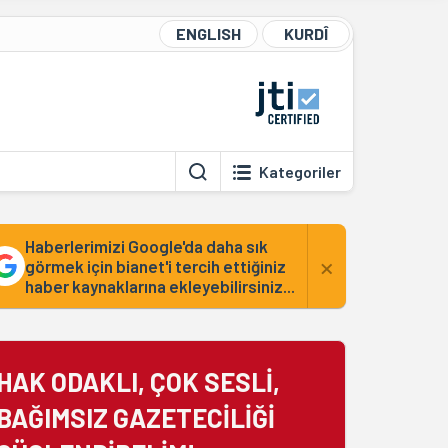
ENGLISH
KURDÎ
Kategoriler
Haberlerimizi Google'da daha sık
×
görmek için bianet'i tercih ettiğiniz
haber kaynaklarına ekleyebilirsiniz...
HAK ODAKLI, ÇOK SESLİ,
BAĞIMSIZ GAZETECİLİĞİ