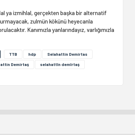
klal ya izmihlal, gerçekten başka bir alternatif
durmayacak, zulmün kökünü heyecanla
rulacaktır. Kanımızla yanlarındayız, varlığımızla
TTB
hdp
Selahattin Demirtas
attin Demirtaş
selahattîn demîrtaş