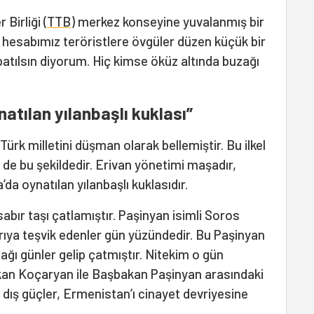
Birliği (
TTB
) merkez konseyine yuvalanmış bir
 hesabımız teröristlere övgüler düzen küçük bir
patılsın diyorum. Hiç kimse öküz altında buzağı
atılan yılanbaşlı kuklası”
 Türk milletini düşman olarak bellemiştir. Bu ilkel
h de bu şekildedir. Erivan yönetimi maşadır,
a oynatılan yılanbaşlı kuklasıdır.
abır taşı çatlamıştır. Paşinyan isimli Soros
ldırıya teşvik edenler gün yüzündedir. Bu Paşinyan
ğı günler gelip çatmıştır. Nitekim o gün
kan Koçaryan ile Başbakan Paşinyan arasındaki
 dış güçler, Ermenistan’ı cinayet devriyesine