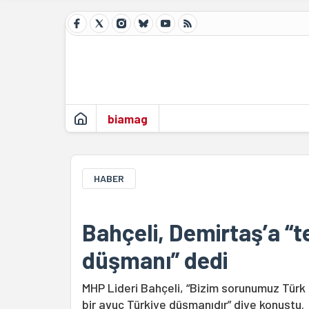
biamag
HABER
Bahçeli, Demirtaş’a “t
düşmanı” dedi
MHP Lideri Bahçeli, “Bizim sorunumuz Türk
bir avuç Türkiye düşmanıdır” diye konuştu.