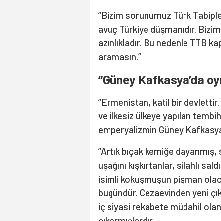
“Bizim sorunumuz Türk Tabipler 
avuç Türkiye düşmanıdır. Bizim
azınlıkladır. Bu nedenle TTB ka
aramasın.”
“Güney Kafkasya’da oyn
“Ermenistan, katil bir devlettir.
ve ilkesiz ülkeye yapılan tembi
emperyalizmin Güney Kafkasya’d
“Artık bıçak kemiğe dayanmış, s
uşağını kışkırtanlar, silahlı sa
isimli kokuşmuşun pişman olaca
bugündür. Cezaevinden yeni çı
iç siyasi rekabete müdahil olan
çıkarmışlardır.