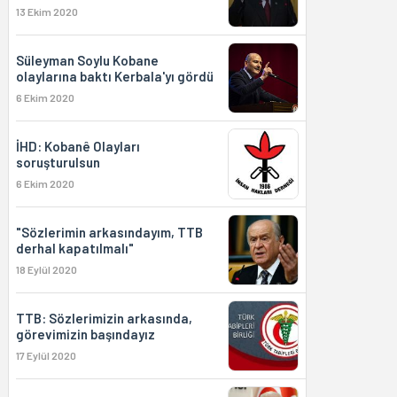
13 Ekim 2020
Süleyman Soylu Kobane
olaylarına baktı Kerbala'yı gördü
6 Ekim 2020
İHD: Kobanê Olayları
soruşturulsun
6 Ekim 2020
"Sözlerimin arkasındayım, TTB
derhal kapatılmalı"
18 Eylül 2020
TTB: Sözlerimizin arkasında,
görevimizin başındayız
17 Eylül 2020