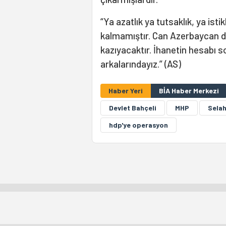
“Ya azatlık ya tutsaklık, ya isti
kalmamıştır. Can Azerbaycan 
kazıyacaktır. İhanetin hesabı so
arkalarındayız.” (AS)
Haber Yeri
BİA Haber Merkezi
Devlet Bahçeli
MHP
Selah
hdp'ye operasyon