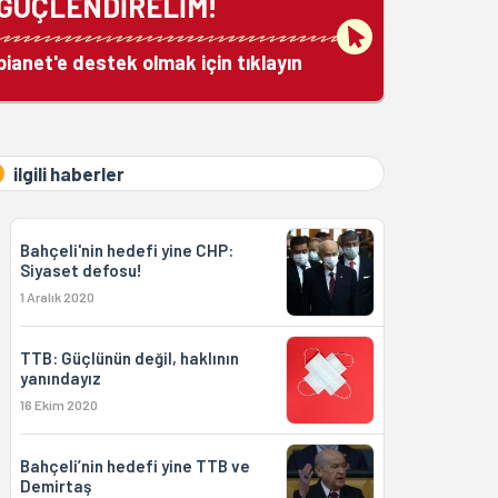
GÜÇLENDİRELİM!
bianet'e destek olmak için tıklayın
ilgili haberler
Bahçeli'nin hedefi yine CHP:
Siyaset defosu!
1 Aralık 2020
TTB: Güçlünün değil, haklının
yanındayız
16 Ekim 2020
Bahçeli’nin hedefi yine TTB ve
Demirtaş