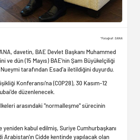
*Fotoğraf: SANA
ı SANA, davetin, BAE Devlet Başkanı Muhammed
ni ve dün (15 Mayıs) BAE'nin Şam Büyükelçiliği
ueymi tarafından Esad'a iletildiğini duyurdu.
eğişikliği Konferansı'na (COP28), 30 Kasım-12
Dubai'de düzenlenecek.
ülkeleri arasındaki "normalleşme" sürecinin
'ne yeniden kabul edilmiş, Suriye Cumhurbaşkanı
i Arabistan'ın Cidde kentinde yapılacak olan