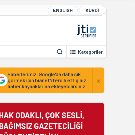
ENGLISH
KURDÎ
Kategoriler
Haberlerimizi Google'da daha sık
×
görmek için bianet'i tercih ettiğiniz
haber kaynaklarına ekleyebilirsiniz...
HAK ODAKLI, ÇOK SESLİ,
BAĞIMSIZ GAZETECİLİĞİ