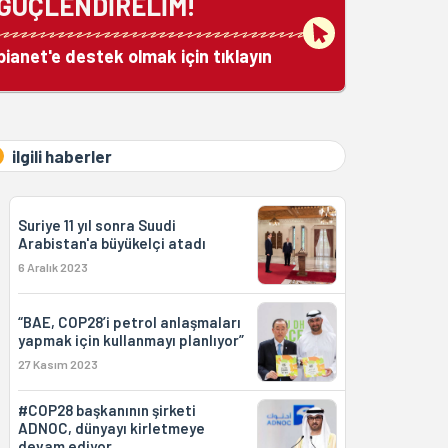
GÜÇLENDİRELİM!
bianet'e destek olmak için tıklayın
ilgili haberler
Suriye 11 yıl sonra Suudi
Arabistan'a büyükelçi atadı
6 Aralık 2023
“BAE, COP28’i petrol anlaşmaları
yapmak için kullanmayı planlıyor”
27 Kasım 2023
#COP28 başkanının şirketi
ADNOC, dünyayı kirletmeye
devam ediyor