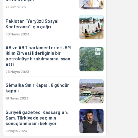
2 Ekim 2023
Pakistan “Yeryüzü Sosyal
Konferansı” için çağrı
30 Mayıs 2023
AB ve ABD parlamenterleri, BM
İklim Zirvesi liderliğinin bir
petrolcüye bırakılmasına isyan
etti
23 Mayıs 2023
Sêmalka Sınır Kapısı, 8 gündür
kapalı
18 Mayıs 2023
Suriyeli gazeteci Kassargian:
Şam, Türkiye'de seçimin
sonuçlanmasını bekliyor
9 Mayıs 2023