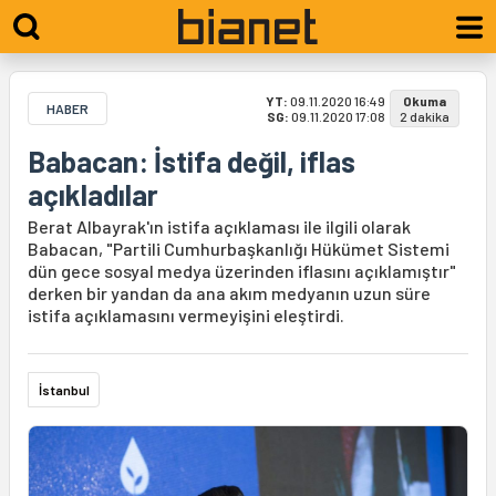
YT:
09.11.2020 16:49
Okuma
HABER
SG:
09.11.2020 17:08
2 dakika
Babacan: İstifa değil, iflas
açıkladılar
Berat Albayrak'ın istifa açıklaması ile ilgili olarak
Babacan, "Partili Cumhurbaşkanlığı Hükümet Sistemi
dün gece sosyal medya üzerinden iflasını açıklamıştır"
derken bir yandan da ana akım medyanın uzun süre
istifa açıklamasını vermeyişini eleştirdi.
İstanbul