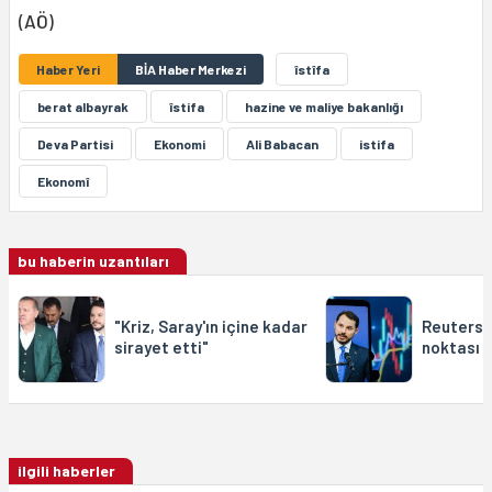
(AÖ)
Haber Yeri
BİA Haber Merkezi
îstîfa
berat albayrak
îstifa
hazine ve maliye bakanlığı
Deva Partisi
Ekonomi
Ali Babacan
istifa
Ekonomî
bu haberin uzantıları
"Kriz, Saray'ın içine kadar
Reuters:
sirayet etti"
noktası o
ilgili haberler