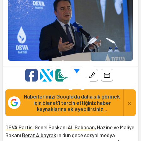
Haberlerimizi Google'da daha sık görmek
×
için bianet'i tercih ettiğiniz haber
kaynaklarına ekleyebilirsiniz...
DEVA Partisi
Genel Başkanı
Ali Babacan
, Hazine ve Maliye
Bakanı
Berat Albayrak
'ın dün gece sosyal medya