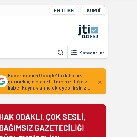
ENGLISH
KURDÎ
Kategoriler
Haberlerimizi Google'da daha sık
×
görmek için bianet'i tercih ettiğiniz
haber kaynaklarına ekleyebilirsiniz...
HAK ODAKLI, ÇOK SESLİ,
BAĞIMSIZ GAZETECİLİĞİ