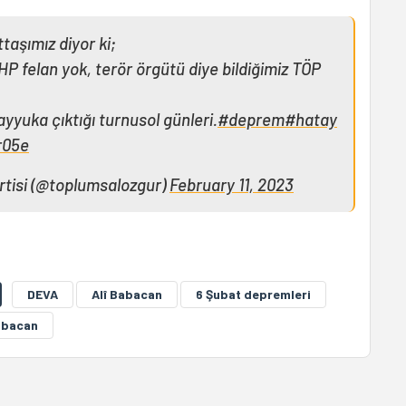
taşımız diyor ki;
P felan yok, terör örgütü diye bildiğimiz TÖP
yyuka çıktığı turnusol günleri.
#deprem
#hatay
r05e
rtisi (@toplumsalozgur)
February 11, 2023
DEVA
Alî Babacan
6 Şubat depremleri
abacan