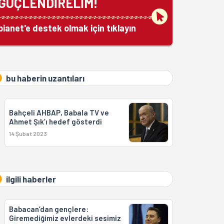
GÜÇLENDİRELİM!
bianet'e destek olmak için tıklayın
bu haberin uzantıları
Bahçeli AHBAP, Babala TV ve
Ahmet Şık’ı hedef gösterdi
14 Şubat 2023
ilgili haberler
Babacan’dan gençlere:
Giremediğimiz evlerdeki sesimiz