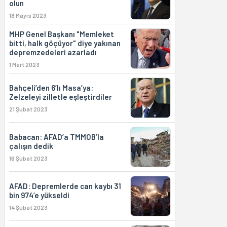
olun
18 Mayıs 2023
MHP Genel Başkanı "Memleket
bitti, halk göçüyor" diye yakınan
depremzedeleri azarladı
1 Mart 2023
Bahçeli’den 6’lı Masa’ya:
Zelzeleyi zilletle eşleştirdiler
21 Şubat 2023
Babacan: AFAD’a TMMOB’la
çalışın dedik
16 Şubat 2023
AFAD: Depremlerde can kaybı 31
bin 974’e yükseldi
14 Şubat 2023