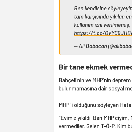
Ben kendisine söyleyeyi
tam karşısında yıkılan e
kullanım izni verilmemiş
https://t.co/OVYC9JHB
— Ali Babacan (@alibab
Bir tane ekmek vermed
Bahçeli'nin ve MHP'nin deprem
bulunmamasına dair sosyal me
MHP'li olduğunu söyleyen Hatayl
"Evimiz yıkıldı. Ben MHP'ciyim,
vermediler. Gelen T-Ö-P. Kim bu