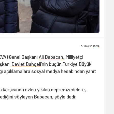
* Fotoğraf:
DEVA
.
DEVA) Genel Başkanı
Ali Babacan
, Milliyetçi
aşkanı
Devlet Bahçeli
'nin bugün Türkiye Büyük
ığı açıklamalara sosyal medya hesabından yanıt
n karşısında evleri yıkılan depremzedelere,
lmediğini söyleyen Babacan, şöyle dedi: