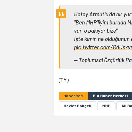
Hatay Armutlu'da bir yurt
"Ben MHP'liyim burada MH
var, o bakıyor bize"
İşte kimin ne olduğunun a
pic.twitter.com/RdUsxy
— Toplumsal Özgürlük Pa
(TY)
Haber Yeri
BİA Haber Merkezi
Devlet Bahçeli
MHP
Ali B