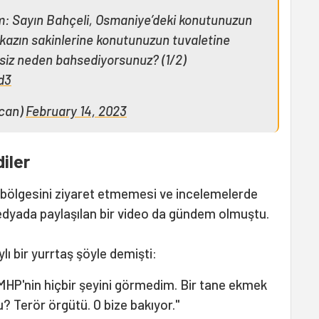
m: Sayın Bahçeli, Osmaniye’deki konutunuzun
nkazın sakinlerine konutunuzun tuvaletine
, siz neden bahsediyorsunuz? (1/2)
d3
acan)
February 14, 2023
iler
 bölgesini ziyaret etmemesi ve incelemelerde
dyada paylaşılan bir video da gündem olmuştu.
ı bir yurrtaş şöyle demişti:
 MHP'nin hiçbir şeyini görmedim. Bir tane ekmek
? Terör örgütü. O bize bakıyor."