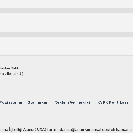
kları Saklıdır
msız İletişim Ağı
 Pozisyonlar
Staj İmkanı
Reklam Vermek İçin
KVKK Politikası
lkınma İşbirliği Ajansı (SIDA) tarafından sağlanan kurumsal destek kapsamın