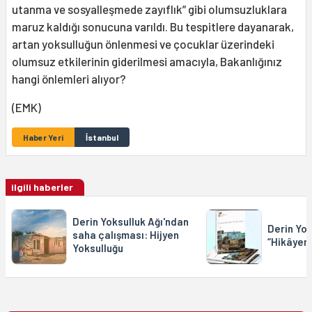
utanma ve sosyalleşmede zayıflık” gibi olumsuzluklara
maruz kaldığı sonucuna varıldı. Bu tespitlere dayanarak,
artan yoksulluğun önlenmesi ve çocuklar üzerindeki
olumsuz etkilerinin giderilmesi amacıyla, Bakanlığınız
hangi önlemleri alıyor?
(EMK)
Haber Yeri
İstanbul
ilgili haberler
Derin Yoksulluk Ağı'ndan
Derin Yok
saha çalışması: Hijyen
“Hikâyeni
Yoksulluğu