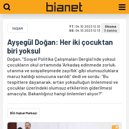
YT:
04.10.2023 12:10
Okuma
YAŞAM
SG:
04.10.2023 12:13
3 dakika
Ayşegül Doğan: Her iki çocuktan
biri yoksul
Doğan, “Sosyal Politika Çalışmaları Dergisi’nde yoksul
çocukların okul ortamında ‘Arkadaş edinmede zorluk,
utanma ve sosyalleşmede zayıflık’ gibi olumsuzluklara
maruz kaldığı sonucuna varıldı” dedi ve sordu: “Bu
tespitlere dayanarak, artan yoksulluğun önlenmesi ve
çocuklar üzerindeki olumsuz etkilerinin giderilmesi
amacıyla, Bakanlığınız hangi önlemleri alıyor?”
BİA Haber Merkezi