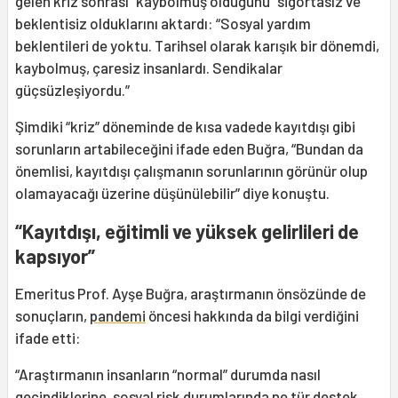
gelen kriz sonrası “kaybolmuş olduğunu” sigortasız ve
beklentisiz olduklarını aktardı: “Sosyal yardım
beklentileri de yoktu. Tarihsel olarak karışık bir dönemdi,
kaybolmuş, çaresiz insanlardı. Sendikalar
güçsüzleşiyordu.”
Şimdiki “kriz” döneminde de kısa vadede kayıtdışı gibi
sorunların artabileceğini ifade eden Buğra, “Bundan da
önemlisi, kayıtdışı çalışmanın sorunlarının görünür olup
olamayacağı üzerine düşünülebilir” diye konuştu.
“Kayıtdışı, eğitimli ve yüksek gelirlileri de
kapsıyor”
Emeritus Prof. Ayşe Buğra, araştırmanın önsözünde de
sonuçların,
pandemi
öncesi hakkında da bilgi verdiğini
ifade etti:
“Araştırmanın insanların “normal” durumda nasıl
geçindiklerine, sosyal risk durumlarında ne tür destek