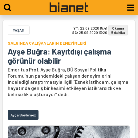
YT:
22.09.2020 15:41
Okuma
YAŞAM
SG:
25.09.2020 13:20
5 dakika
SALGINDA ÇALIŞANLARIN DENEYİMLERİ
Ayşe Buğra: Kayıtdışı çalışma
görünür olabilir
Emeritus Prof. Ayşe Buğra, BÜ Sosyal Politika
Forumu’nun pandemideki çalışan deneyimlerini
incelediği araştırmasıyla ilgili “Esnek istihdam, çalışma
hayatında geniş bir kesimi etkileyen istikrarsızlık ve
belirsizlik oluşturuyor” dedi.
Ayça Söylemez