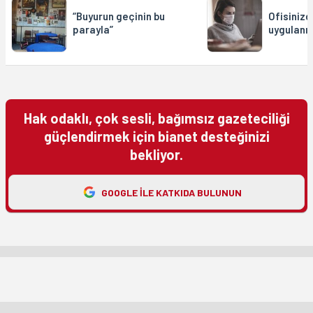
“Buyurun geçinin bu
Ofisiniz
parayla”
uygulanı
Hak odaklı, çok sesli, bağımsız gazeteciliği
güçlendirmek için bianet desteğinizi
bekliyor.
GOOGLE ILE KATKIDA BULUNUN