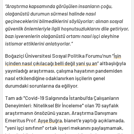
“Araştırma kapsamında görüşülen insanların çoğu,
olağanüstü durumun sürmesi halinde nasıl
geçineceklerini bilmediklerini söylüyorlar; alınan sosyal
güvenlik önlemleriyle ilgili hoşnutsuzluklarını dile getiriyor,
bazı işverenlerin olağanüstü ortamı nasıl işçi aleyhine
istismar ettiklerini anlatıyorlar.”
Boğaziçi Üniversitesi Sosyal Politika Forumu’nun “
İşin
içinden nasıl çıkılacağı belli değil yani şu an
” altbaşlığıyla
yayınladığı araştırması, çalışma hayatının pandemiden
nasıl etkilendiğine odaklanırken işçilerin genel
durumdaki sorunlarına da eğiliyor.
Tam adı "Covid-19 Salgınında İstanbul'da Çalışanların
Deneyimleri: Niteliksel Bir İnceleme" olan 70 sayfalık
araştırmanın önsözünü yazan, Araştırma Danışmanı
Emeritus Prof.
Ayşe Buğra
, bianet'e yaptığı açıklamada,
"yeni işçi sınıfının" ortak işyeri mekanını paylaşmamak,