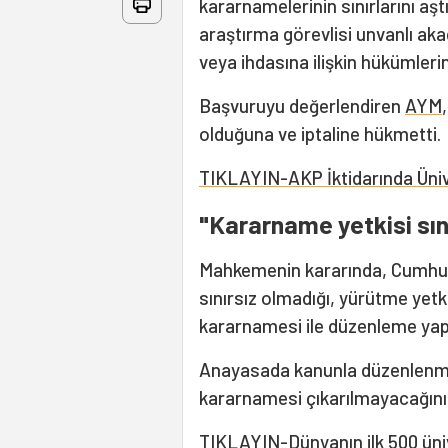
kararnamelerinin sınırlarını aş
araştırma görevlisi unvanlı aka
veya ihdasına ilişkin hükümlerin
Başvuruyu değerlendiren
AYM
olduğuna ve iptaline hükmetti.
TIKLAYIN-AKP İktidarında Üniv
"Kararname yetkisi sını
Mahkemenin kararında, Cumhur
sınırsız olmadığı, yürütme yetk
kararnamesi ile düzenleme yap
Anayasada kanunla düzenlenme
kararnamesi çıkarılmayacağının h
TIKLAYIN-Dünyanın ilk 500 üniv