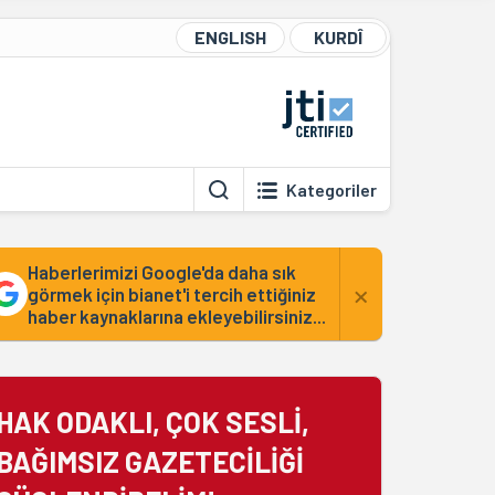
ENGLISH
KURDÎ
Kategoriler
Haberlerimizi Google'da daha sık
×
görmek için bianet'i tercih ettiğiniz
haber kaynaklarına ekleyebilirsiniz...
HAK ODAKLI, ÇOK SESLİ,
BAĞIMSIZ GAZETECİLİĞİ