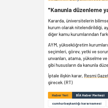
"Kanunla düzenleme ya
Kararda, üniversitelerin bilimsel
kurum olarak nitelendirildiği, ay
diğer kamu kurumlarından farklı 
AYM, yükseköğretim kurumlarının
seçimleri, görev, yetki ve sorum
unvanları, atama, yükselme ve eme
gibi hususların da kanunla düze
İptale ilişkin karar,
Resmi Gaze
girecek. (RT)
Haber Yeri
BİA Haber Merkezi
cumhurbaşkanlığı kararnamesi