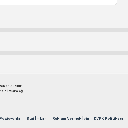
kları Saklıdır
msız İletişim Ağı
 Pozisyonlar
Staj İmkanı
Reklam Vermek İçin
KVKK Politikası