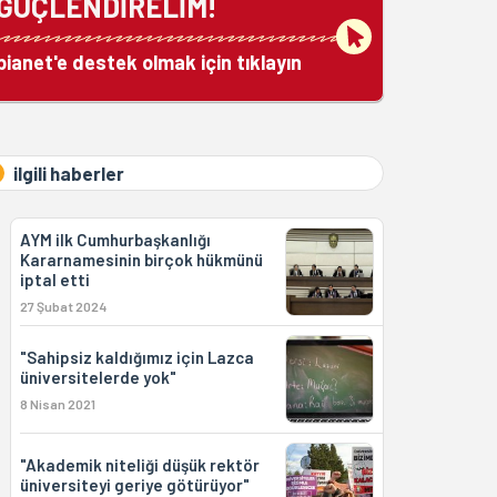
GÜÇLENDİRELİM!
bianet'e destek olmak için tıklayın
ilgili haberler
AYM ilk Cumhurbaşkanlığı
Kararnamesinin birçok hükmünü
iptal etti
27 Şubat 2024
"Sahipsiz kaldığımız için Lazca
üniversitelerde yok"
8 Nisan 2021
"Akademik niteliği düşük rektör
üniversiteyi geriye götürüyor"