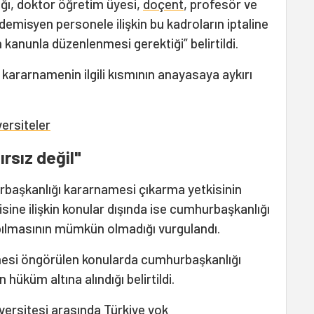
tığı, doktor öğretim üyesi,
doçent
, profesör ve
demisyen personele ilişkin bu kadroların iptaline
 kanunla düzenlenmesi gerektiği” belirtildi.
, kararnamenin ilgili kısmının anayasaya aykırı
ersiteler
rsız değil"
başkanlığı kararnamesi çıkarma yetkisinin
isine ilişkin konular dışında ise cumhurbaşkanlığı
ılmasının mümkün olmadığı vurgulandı.
si öngörülen konularda cumhurbaşkanlığı
üküm altına alındığı belirtildi.
ersitesi arasında Türkiye yok