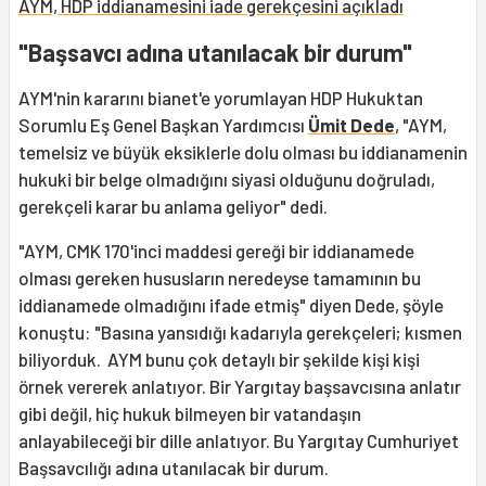
AYM, HDP iddianamesini iade gerekçesini açıkladı
"Başsavcı adına utanılacak bir durum"
AYM'nin kararını bianet'e yorumlayan HDP Hukuktan
Sorumlu Eş Genel Başkan Yardımcısı
Ümit Dede
, "AYM,
temelsiz ve büyük eksiklerle dolu olması bu iddianamenin
hukuki bir belge olmadığını siyasi olduğunu doğruladı,
gerekçeli karar bu anlama geliyor" dedi.
"AYM, CMK 170'inci maddesi gereği bir iddianamede
olması gereken hususların neredeyse tamamının bu
iddianamede olmadığını ifade etmiş" diyen Dede, şöyle
konuştu: "Basına yansıdığı kadarıyla gerekçeleri; kısmen
biliyorduk. AYM bunu çok detaylı bir şekilde kişi kişi
örnek vererek anlatıyor. Bir Yargıtay başsavcısına anlatır
gibi değil, hiç hukuk bilmeyen bir vatandaşın
anlayabileceği bir dille anlatıyor. Bu Yargıtay Cumhuriyet
Başsavcılığı adına utanılacak bir durum.