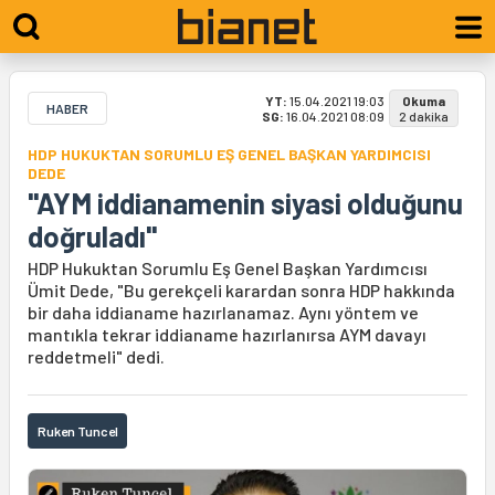
YT:
15.04.2021 19:03
Okuma
HABER
SG:
16.04.2021 08:09
2 dakika
HDP HUKUKTAN SORUMLU EŞ GENEL BAŞKAN YARDIMCISI
DEDE
"AYM iddianamenin siyasi olduğunu
doğruladı"
HDP Hukuktan Sorumlu Eş Genel Başkan Yardımcısı
Ümit Dede, "Bu gerekçeli karardan sonra HDP hakkında
bir daha iddianame hazırlanamaz. Aynı yöntem ve
mantıkla tekrar iddianame hazırlanırsa AYM davayı
reddetmeli" dedi.
Ruken Tuncel