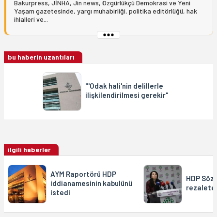
Bakurpress, JİNHA, Jin news, Özgürlükçü Demokrasi ve Yeni
Yaşam gazetesinde, yargı muhabirliği, politika editörlüğü, hak
ihlalleri ve...
bu haberin uzantıları
"'Odak hali'nin delillerle
ilişkilendirilmesi gerekir"
ilgili haberler
AYM Raportörü HDP
HDP Sözc
iddianamesinin kabulünü
rezalete
istedi