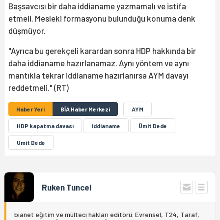
Başsavcısı bir daha iddianame yazmamalı ve istifa
etmeli. Mesleki formasyonu bulunduğu konuma denk
düşmüyor.
"Ayrıca bu gerekçeli karardan sonra HDP hakkında bir
daha iddianame hazırlanamaz. Aynı yöntem ve aynı
mantıkla tekrar iddianame hazırlanırsa AYM davayı
reddetmeli." (RT)
Haber Yeri
BİA Haber Merkezi
AYM
HDP kapatma davası
iddianame
Ümit Dede
Umit Dede
Ruken Tuncel
bianet eğitim ve mülteci hakları editörü. Evrensel, T24, Taraf,