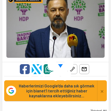
Haberlerimizi Google'da daha sık görmek
×
için bianet'i tercih ettiğiniz haber
kaynaklarına ekleyebilirsiniz...
*Fotoğraf: MA