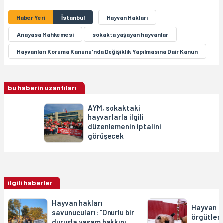
Haber Yeri
İstanbul
Hayvan Hakları
Anayasa Mahkemesi
sokakta yaşayan hayvanlar
Hayvanları Koruma Kanunu'nda Değişiklik Yapılmasına Dair Kanun
bu haberin uzantıları
AYM, sokaktaki
hayvanlarla ilgili
düzenlemenin iptalini
görüşecek
ilgili haberler
Hayvan hakları
Hayvan h
savunucuları: “Onurlu bir
örgütler
duruşla yaşam hakkını