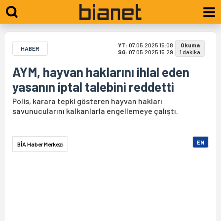
YT:
07.05.2025 15:08
Okuma
HABER
SG:
07.05.2025 15:29
1 dakika
AYM, hayvan haklarını ihlal eden
yasanın iptal talebini reddetti
Polis, karara tepki gösteren hayvan hakları
savunucularını kalkanlarla engellemeye çalıştı.
EN
BİA Haber Merkezi