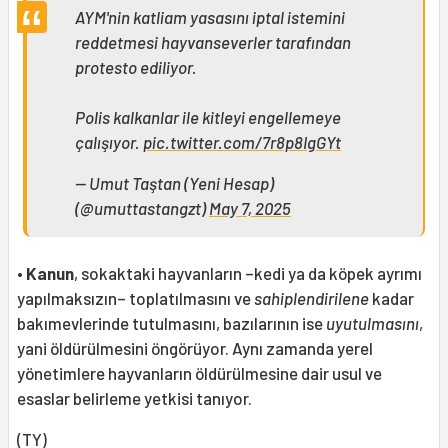
AYM'nin katliam yasasını iptal istemini
reddetmesi hayvanseverler tarafından
protesto ediliyor.
Polis kalkanlar ile kitleyi engellemeye
çalışıyor.
pic.twitter.com/7r8p8IgGYt
— Umut Taştan (Yeni Hesap)
(@umuttastangzt)
May 7, 2025
•
Kanun
, sokaktaki hayvanların –kedi ya da köpek ayrımı
yapılmaksızın– toplatılmasını ve
sahiplendirilene
kadar
bakımevlerinde tutulmasını, bazılarının ise
uyutulmasını
,
yani öldürülmesini öngörüyor. Aynı zamanda yerel
yönetimlere hayvanların öldürülmesine dair usul ve
esaslar belirleme yetkisi tanıyor.
(TY)