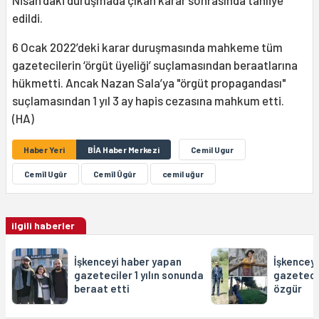
Nisan’daki duruşmada çıkan karar sonrasında tahliye
edildi.
6 Ocak 2022’deki karar duruşmasında mahkeme tüm
gazetecilerin ‘örgüt üyeliği’ suçlamasından beraatlarına
hükmetti. Ancak Nazan Sala’ya "örgüt propagandası"
suçlamasından 1 yıl 3 ay hapis cezasına mahkum etti.
(HA)
Haber Yeri
BİA Haber Merkezi
Cemil Ugur
Cemîl Ugûr
Cemîl Ûgûr
cemil uğur
ilgili haberler
İşkenceyi haber yapan
İşkenceyi
gazeteciler 1 yılın sonunda
gazetecil
beraat etti
özgür