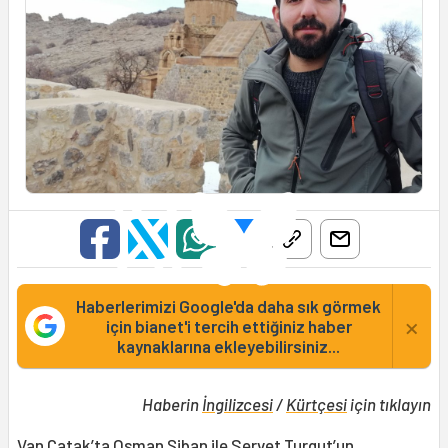
Haberlerimizi Google'da daha sık görmek
×
için bianet'i tercih ettiğiniz haber
kaynaklarına ekleyebilirsiniz...
Haberin
İngilizcesi
/
Kürtçesi
için tıklayın
Van Çatak’ta Osman Şiban ile Servet Turgut’un