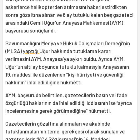
askerlerce helikopterden atılmasını haberleştirdikten
sonra gözaltına alınan ve 6 ay tutuklu kalan beş gazeteci
arasındaki
Cemil Uğur
’un Anayasa Mahkemesi (AYM)
başvurusu sonuçlandı.
Savunmanlığını Medya ve Hukuk Çalışmaları Derneği’nin
(MLSA)
yaptığı
Uğur hakkında tutuklama kararı
verilmesini AYM, Anayasa’ya aykırı buldu. Ayrıca AYM,
Uğur’un altı ay boyunca tutuklu kalmasıyla Anayasanın
19. maddesi ile düzenlenen “kişi hürriyeti ve güvenliği
hakkının” ihlal edildiğine hükmetti.
AYM, başvuruda belirtilen, gazetecilerin basın ve ifade
özgürlüğü haklarının da ihlal edildiği iddiasının ise “ayrıca
incelenmesine gerek görülmediğine” hükmetti.
Gazetecilerin gözaltına alınmaları ve akabinde
tutuklanmalarının temel gerekçesi olarak sunulan ve
gazetecilerin “KCK Sözleşmesi’nin 14. Maddesi