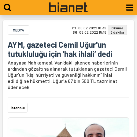
YT:
08.02.2022 10:39
Okuma
MEDYA
SG:
08.02.2022 15:18
3 dakika
AYM, gazeteci Cemil Uğur'un
tutukluluğu için ‘hak ihlali’ dedi
Anayasa Mahkemesi, Van’daki işkence haberlerinin
ardından gözaltına alınarak tutuklanan gazeteci Cemil
Uğur'un "kişi hürriyeti ve güvenliği hakkının" ihlal
edildiğine hükmetti. Uğur’a 67 bin 500 TL tazminat
ödenecek.
İstanbul