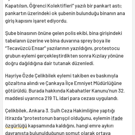
Kapatılsın, Öğrenci Kolektifleri” yazılı bir pankart astı;
pankartın üzerindeki ok şubenin bulunduğu binanın ana
giriş kapısını işaret ediyordu.
Şube binasının önüne gelen polis ekibi, bina girişindeki
tabelanın üzerine ve bina duvarına sprey boya ile
“Tecavüzcü Ensar” yazılarının yazıldığını, protestocu
grubun eylemi gerçekleştirdikten sonra Kızılay yönüne
doğru dağıldığına dair tutanak düzenledi.
Hayriye Özde Çelikbilek eylemi takiben ev baskınıyla
gözaltına alındı ve Çankaya İlçe Emniyet Müdürlüğüne
götürüldü. Burada hakkında Kabahatler Kanunu'nun 32.
maddesi uyarınca 219 TL idari para cezası uygulandı.
Çelikbilek, Ankara 3. Sulh Ceza Hakimliğine yaptığı
itirazda “protestonun barışçıl olduğunu, eylemin
ifade
özgürlüğü
kapsamında kaldığını, hangi emre aykırı
davranışta bulunulduğunun somut olarak ortaya