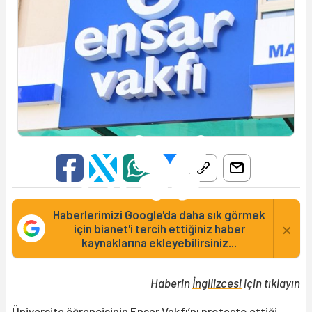
Haberlerimizi Google'da daha sık görmek
×
için bianet'i tercih ettiğiniz haber
kaynaklarına ekleyebilirsiniz...
Haberin
İngilizcesi
için tıklayın
Üniversite öğrencisinin
Ensar Vakfı
’nı protesto ettiği