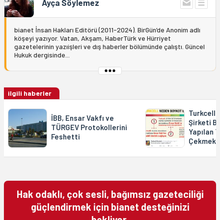
Ayça Söylemez
bianet İnsan Hakları Editörü (2011-2024). BirGün’de Anonim adlı
köşeyi yazıyor. Vatan, Akşam, HaberTürk ve Hürriyet
gazetelerinin yazıişleri ve dış haberler bölümünde çalıştı. Güncel
Hukuk dergisinde...
ilgili haberler
Turkcell
İBB, Ensar Vakfı ve
Şirketi B
TÜRGEV Protokollerini
Yapılan Y
Feshetti
Çekmek”
Hak odaklı, çok sesli, bağımsız gazeteciliği
güçlendirmek için bianet desteğinizi
bekliyor.