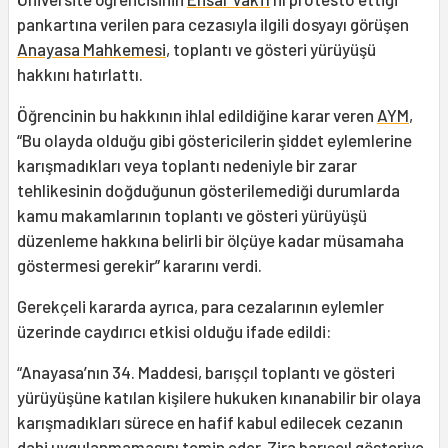
pankartına verilen para cezasıyla ilgili dosyayı görüşen
Anayasa Mahkemesi
, toplantı ve gösteri yürüyüşü
hakkını hatırlattı.
Öğrencinin bu hakkının ihlal edildiğine karar veren
AYM
,
“Bu olayda olduğu gibi göstericilerin şiddet eylemlerine
karışmadıkları veya toplantı nedeniyle bir zarar
tehlikesinin doğduğunun gösterilemediği durumlarda
kamu makamlarının toplantı ve gösteri yürüyüşü
düzenleme hakkına belirli bir ölçüye kadar müsamaha
göstermesi gerekir” kararını verdi.
Gerekçeli kararda ayrıca, para cezalarının eylemler
üzerinde caydırıcı etkisi olduğu ifade edildi:
“Anayasa’nın 34. Maddesi, barışçıl toplantı ve gösteri
yürüyüşüne katılan kişilere hukuken kınanabilir bir olaya
karışmadıkları sürece en hafif kabul edilecek cezanın
dahi uygulanmamasını temin eder. Zira barışçıl gösteriye