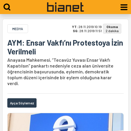
YT:
28.11.2019 10:19
Okuma
MEDYA
SG:
28.11.2019 11:51
2 dakika
AYM: Ensar Vakfı’nı Protestoya İzin
Verilmeli
Anayasa Mahkemesi, “Tecavüz Yuvası Ensar Vakfı
Kapatılsın” pankartı nedeniyle ceza alan üniversite
öğrencisinin başvurusunda, eylemin, demokratik
toplum düzeni içerisinde bir eylem olduğuna karar
verdi.
Ayça Söylemez