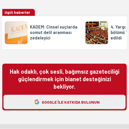
ilgili haberler
KADEM: Cinsel suçlarda
4. Yargı P
somut delil aranması
bölümü T
zedeleyici
edildi
Hak odaklı, çok sesli, bağımsız gazeteciliği
güçlendirmek için bianet desteğinizi
bekliyor.
GOOGLE ILE KATKIDA BULUNUN