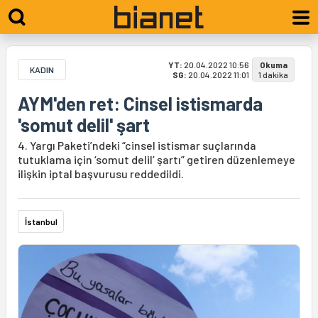
YT:
20.04.2022 10:56
Okuma
KADIN
SG:
20.04.2022 11:01
1 dakika
AYM'den ret: Cinsel istismarda
'somut delil' şart
4. Yargı Paketi’ndeki “cinsel istismar suçlarında
tutuklama için ‘somut delil’ şartı” getiren düzenlemeye
ilişkin iptal başvurusu reddedildi.
İstanbul