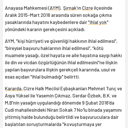
Anayasa Mahkemesi (
AYM
),
Şırnak
'ın
Cizre
ilçesinde
Aralık 2015-Mart 2016 arasında süren sokağa çıkma
yasaklarında hayatını kaybedenlere dair
"ihlal yok
"
yönündeki kararın gerekçesini açıkladı.
AYM, "kişi hürriyeti ve güvenliği hakkının ihlal edilmesi”,
“bireysel başvuru haklarının ihlal edilmesi”, “kötü
muamele yasağı, özel hayata ve aile hayatına saygı hakkı
ile din ve vicdan özgürlüğünün ihlal edilmesini”ne ilişkin
yapılan başvurulara ilişkin gerekçeli kararında, usul ve
esas açıdan "ihlal bulmadığı" belirtti.
Kararda,
Cizre Halk Meclisi Eşbaşkanları Mehmet Tunç ve
Asya Yüksel ile Yasemin Çıkmaz, Serdar Özbek, B.K. ve
M,B'nin yasağın uygulandığı dönemde 9 Şubat 2016'da
Cudi mahallesindeki Niran Sokak 7 No'lu binada yaşamını
yitirmiş halde bulunduğu belirtildi ve başvuruculara dair
başlatılan soruşturmalarda "kovuşturmaya yer