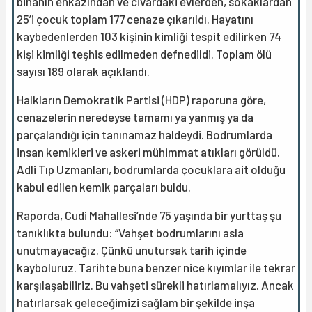
binanın enkazından ve civardaki evlerden, sokaklardan
25’i çocuk toplam 177 cenaze çıkarıldı. Hayatını
kaybedenlerden 103 kişinin kimliği tespit edilirken 74
kişi kimliği teşhis edilmeden defnedildi. Toplam ölü
sayısı 189 olarak açıklandı.
Halkların Demokratik Partisi (HDP) raporuna göre,
cenazelerin neredeyse tamamı ya yanmış ya da
parçalandığı için tanınamaz haldeydi. Bodrumlarda
insan kemikleri ve askeri mühimmat atıkları görüldü.
Adli Tıp Uzmanları, bodrumlarda çocuklara ait olduğu
kabul edilen kemik parçaları buldu.
Raporda, Cudi Mahallesi’nde 75 yaşında bir yurttaş şu
tanıklıkta bulundu: “Vahşet bodrumlarını asla
unutmayacağız. Çünkü unutursak tarih içinde
kayboluruz. Tarihte buna benzer nice kıyımlar ile tekrar
karşılaşabiliriz. Bu vahşeti sürekli hatırlamalıyız. Ancak
hatırlarsak geleceğimizi sağlam bir şekilde inşa