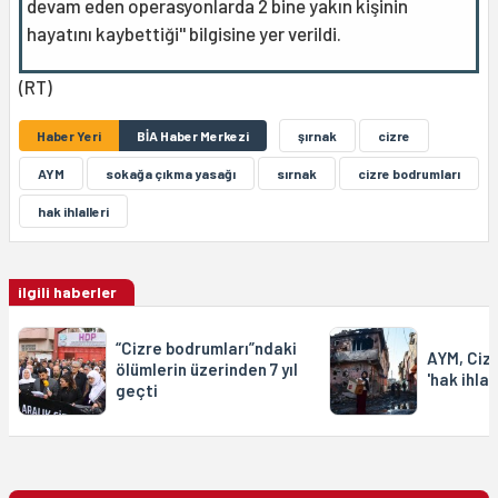
devam eden operasyonlarda 2 bine yakın kişinin
hayatını kaybettiği'' bilgisine yer verildi.
(RT)
Haber Yeri
BİA Haber Merkezi
şırnak
cizre
AYM
sokağa çıkma yasağı
sırnak
cizre bodrumları
hak ihlalleri
ilgili haberler
“Cizre bodrumları”ndaki
AYM, Ciz
ölümlerin üzerinden 7 yıl
'hak ihlal
geçti