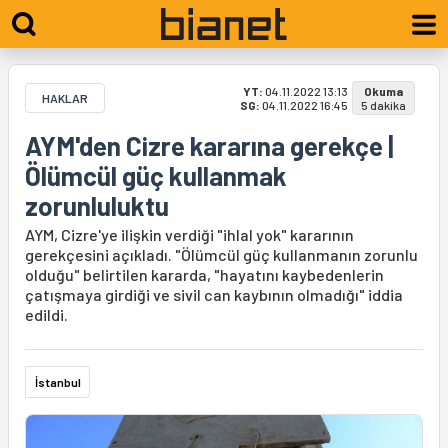
YT:
04.11.2022 13:13
Okuma
HAKLAR
SG:
04.11.2022 16:45
5 dakika
AYM'den Cizre kararına gerekçe |
Ölümcül güç kullanmak
zorunluluktu
AYM, Cizre'ye ilişkin verdiği "ihlal yok" kararının
gerekçesini açıkladı. "Ölümcül güç kullanmanın zorunlu
olduğu" belirtilen kararda, "hayatını kaybedenlerin
çatışmaya girdiği ve sivil can kaybının olmadığı" iddia
edildi.
İstanbul