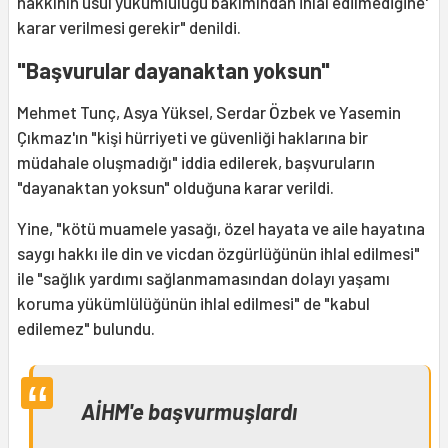
hakkının usul yükümlülüğü bakımından ihlal edilmediğine'
karar verilmesi gerekir" denildi.
"Başvurular dayanaktan yoksun"
Mehmet Tunç, Asya Yüksel, Serdar Özbek ve Yasemin
Çıkmaz'ın "kişi hürriyeti ve güvenliği haklarına bir
müdahale oluşmadığı" iddia edilerek, başvuruların
"dayanaktan yoksun" olduğuna karar verildi.
Yine, "kötü muamele yasağı, özel hayata ve aile hayatına
saygı hakkı ile din ve vicdan özgürlüğünün ihlal edilmesi"
ile "sağlık yardımı sağlanmamasından dolayı yaşamı
koruma yükümlülüğünün ihlal edilmesi" de "kabul
edilemez" bulundu.
AİHM'e başvurmuşlardı