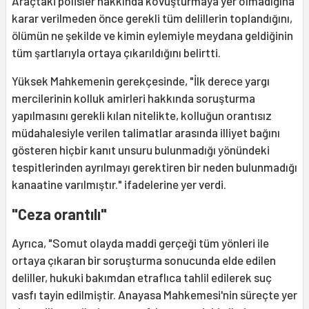
Araçtaki polisler hakkında kovuşturmaya yer olmadığına
karar verilmeden önce gerekli tüm delillerin toplandığını,
ölümün ne şekilde ve kimin eylemiyle meydana geldiğinin
tüm şartlarıyla ortaya çıkarıldığını belirtti.
Yüksek Mahkemenin gerekçesinde, "İlk derece yargı
mercilerinin kolluk amirleri hakkında soruşturma
yapılmasını gerekli kılan nitelikte, kolluğun orantısız
müdahalesiyle verilen talimatlar arasında illiyet bağını
gösteren hiçbir kanıt unsuru bulunmadığı yönündeki
tespitlerinden ayrılmayı gerektiren bir neden bulunmadığı
kanaatine varılmıştır." ifadelerine yer verdi.
"Ceza orantılı"
Ayrıca, "Somut olayda maddi gerçeği tüm yönleri ile
ortaya çıkaran bir soruşturma sonucunda elde edilen
deliller, hukuki bakımdan etraflıca tahlil edilerek suç
vasfı tayin edilmiştir. Anayasa Mahkemesi'nin süreçte yer