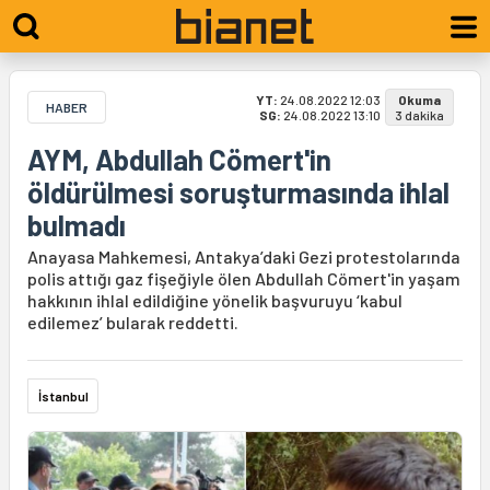
YT:
24.08.2022 12:03
Okuma
HABER
SG:
24.08.2022 13:10
3 dakika
AYM, Abdullah Cömert'in
öldürülmesi soruşturmasında ihlal
bulmadı
Anayasa Mahkemesi, Antakya’daki Gezi protestolarında
polis attığı gaz fişeğiyle ölen Abdullah Cömert'in yaşam
hakkının ihlal edildiğine yönelik başvuruyu ‘kabul
edilemez’ bularak reddetti.
İstanbul