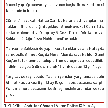
öncesi yaptığı başvuruyla, davanın başka ile nakledilmesi
talebinde bulundu.
Cömert'in avukatı Hatice Can, bu kararla adil yargılanma
hakkının ihlal edildiğini açıkladı. Ancak avukat Can'ın itirazı
dikkate alınmadı ve Yargıtay 5. Ceza Dairesi'nin kararıyla d
Balıkesir 2. Ağır Ceza Mahkemesi'ne nakledildi.
Mahkeme Balıkesir'de yapılırken, tanıklar ve aile Hatay'dan,
sanık polis Ahmet Kuş da Mersin'den davaya katıldı. Sanık p
Kuş'un tutuklanması talepleri her duruşmada reddedildi. “İyi
indirimi de göz önüne alınarak 16 yıllık cezası 13 yıl 4 aya indi
Yargıtay cezayı bozdu. Yapılan yeniden yargılamada polis
Ahmet Kuş bu kez 6 yıl 10 ay 15 gün hapis cezasına çarptırıld
Polis memuru cezasının kesinleşmesinin ardından cezaevi
girdi.
TIKLAYIN - Abdullah Cömert'i Vuran Polise 13 Yıl 4 Ay