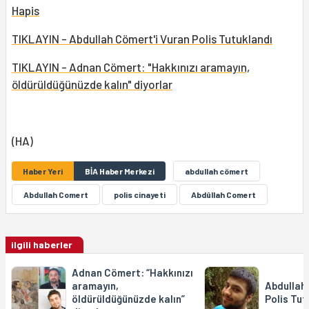
Hapis
TIKLAYIN - Abdullah Cömert'i Vuran Polis Tutuklandı
TIKLAYIN - Adnan Cömert: "Hakkınızı aramayın,
öldürüldüğünüzde kalın" diyorlar
(HA)
Haber Yeri
BİA Haber Merkezi
abdullah cömert
Abdullah Comert
polis cinayeti
Abdûllah Comert
ilgili haberler
Adnan Cömert: “Hakkınızı
aramayın,
Abdullah
öldürüldüğünüzde kalın”
Polis Tut