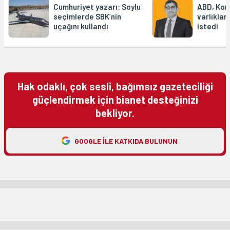
Cumhuriyet yazarı: Soylu
ABD, Kor
seçimlerde SBK’nin
varlıklar
uçağını kullandı
istedi
Hak odaklı, çok sesli, bağımsız gazeteciliği
güçlendirmek için bianet desteğinizi
bekliyor.
GOOGLE ILE KATKIDA BULUNUN