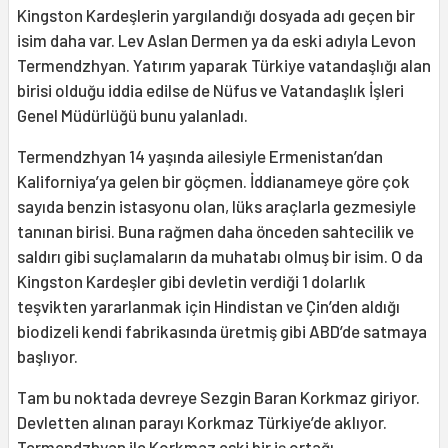
Kingston Kardeşlerin yargılandığı dosyada adı geçen bir
isim daha var. Lev Aslan Dermen ya da eski adıyla Levon
Termendzhyan. Yatırım yaparak Türkiye vatandaşlığı alan
birisi olduğu iddia edilse de Nüfus ve Vatandaşlık İşleri
Genel Müdürlüğü bunu yalanladı.
Termendzhyan 14 yaşında ailesiyle Ermenistan’dan
Kaliforniya’ya gelen bir göçmen. İddianameye göre çok
sayıda benzin istasyonu olan, lüks araçlarla gezmesiyle
tanınan birisi. Buna rağmen daha önceden sahtecilik ve
saldırı gibi suçlamaların da muhatabı olmuş bir isim. O da
Kingston Kardeşler gibi devletin verdiği 1 dolarlık
teşvikten yararlanmak için Hindistan ve Çin’den aldığı
biodizeli kendi fabrikasında üretmiş gibi ABD’de satmaya
başlıyor.
Tam bu noktada devreye Sezgin Baran Korkmaz giriyor.
Devletten alınan parayı Korkmaz Türkiye’de aklıyor.
Termendzhyan ile Korkmaz eski bir iş ortağı.