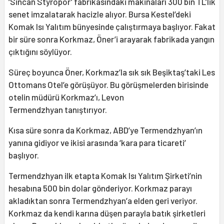
‘Sincan Styropor’ fabrikasındaki makinaları 300 bin TL’lik
senet imzalatarak hacizle alıyor. Bursa Kestel’deki
Komak Isı Yalıtım bünyesinde çalıştırmaya başlıyor. Fakat
bir süre sonra Korkmaz, Öner’i arayarak fabrikada yangın
çıktığını söylüyor.
Süreç boyunca Öner, Korkmaz’la sık sık Beşiktaş’taki Les
Ottomans Otel’e görüşüyor. Bu görüşmelerden birisinde
otelin müdürü Korkmaz’ı, Levon
Termendzhyan tanıştırıyor.
Kısa süre sonra da Korkmaz, ABD’ye Termendzhyan’ın
yanına gidiyor ve ikisi arasında ‘kara para ticareti’
başlıyor.
Termendzhyan ilk etapta Komak Isı Yalıtım Şirketi’nin
hesabına 500 bin dolar gönderiyor. Korkmaz parayı
akladıktan sonra Termendzhyan’a elden geri veriyor.
Korkmaz da kendi karına düşen parayla batık şirketleri