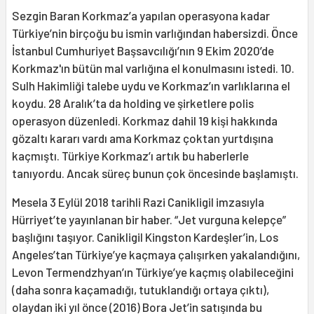
Sezgin Baran Korkmaz’a yapılan operasyona kadar
Türkiye’nin birçoğu bu ismin varlığından habersizdi. Önce
İstanbul Cumhuriyet Başsavcılığı’nın 9 Ekim 2020’de
Korkmaz'ın bütün mal varlığına el konulmasını istedi. 10.
Sulh Hakimliği talebe uydu ve Korkmaz’ın varlıklarına el
koydu. 28 Aralık’ta da holding ve şirketlere polis
operasyon düzenledi. Korkmaz dahil 19 kişi hakkında
gözaltı kararı vardı ama Korkmaz çoktan yurtdışına
kaçmıştı. Türkiye Korkmaz’ı artık bu haberlerle
tanıyordu. Ancak süreç bunun çok öncesinde başlamıştı.
Mesela 3 Eylül 2018 tarihli Razi Canikligil imzasıyla
Hürriyet’te yayınlanan bir haber. “Jet vurguna kelepçe”
başlığını taşıyor. Canikligil Kingston Kardeşler’in, Los
Angeles’tan Türkiye’ye kaçmaya çalışırken yakalandığını,
Levon Termendzhyan’ın Türkiye’ye kaçmış olabileceğini
(daha sonra kaçamadığı, tutuklandığı ortaya çıktı),
olaydan iki yıl önce (2016) Bora Jet’in satışında bu