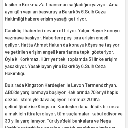
kişilerin Korkmaz’a finansman sağladığını yazıyor. Ama
aynı gün yapılan başvuruyla Bakırköy 6.Sulh Ceza
Hakimliği habere erişim yasağı getiriyor.
Canıkligil haberleri devam ettiriyor. Yalçın Bayer konuyu
yazmaya başlıyor. Haberlere peşi sıra erişim engeli
geliyor. Hatta Ahmet Hakan da konuyu köşesine taşıyor
ve getirilen erişim engeli kararlarına tepki gösteriyor.
Öyle ki Korkmaz, Hürriyet’teki toplamda 51 linke erişimi
yasaklıyor. Yasaklayan yine Bakırköy 6.Sulh Ceza
Hakimliği.
Bu sırada Kingston Kardeşler ile Levon Termendzhyan,
ABD’de yargılanmaya başlıyor. Haklarında 70’er yıl hapis
cezası istemiyle dava açılıyor. Temmuz 2019’a
gelindiğinde ise Kingston Kardeşler daha düşük bir ceza
almak için itirafçı oluyor, tüm suçlamaları kabul ediyor ve
30 yılla yargılanıyor. Türkiye’deki bankalara ve Mega
Varlık’a yatırdıkları paraları, yaptıkları şirket alımlarını,