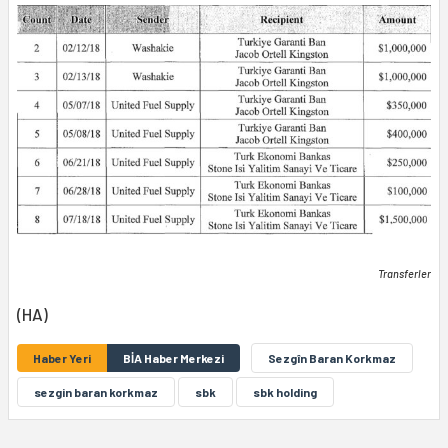
Transferler
(HA)
Haber Yeri
BİA Haber Merkezi
Sezgîn Baran Korkmaz
sezgin baran korkmaz
sbk
sbk holding