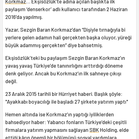
Korkmaz
… Ekşisözlük’te adına açılan başlıkta ilk
paylaşım ‘denserkor’ adlı kullanıcı tarafından 2 Haziran
2016’da yapılmış.
Yazar, Sezgin Baran Korkmaz’dan “Dişiyle tırnağıyla bi
yerlere gelen adamın hali gerçekten başka oluyor, yüreği
büyük adammış gerçekten” diye bahsetmiş.
Ekşisözlük’teki bu paylaşım Sezgin Baran Korkmaz’ın
yavaş yavaş Türkiye’de tanınırlığını arttırdığı döneme
denk geliyor. Ancak bu Korkmaz’ın ilk sahneye çıkışı
değil.
23 Aralık 2015 tarihli bir Hürriyet haberi. Başlık şöyle:
"Ayakkabı boyacılığı ile başladı 27 şirkete yatırım yaptı"
Hemen altında ise Korkmaz’ın yaptığı iyiliklerden
bahsediyor haber: Yabancı fonların Türkiye’deki çeşitli
firmalara yatırım yapmasını sağlayan
SBK
Holding, elde
ettiği kârın önemli bir bölümünü sosyal yardımlara