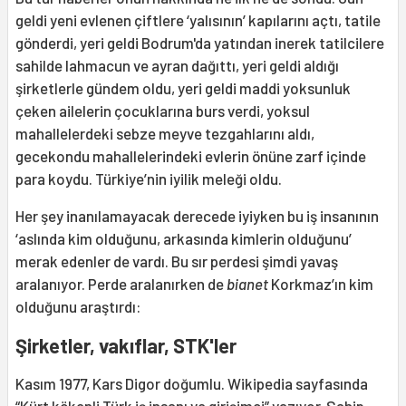
geldi yeni evlenen çiftlere ‘yalısının’ kapılarını açtı, tatile
gönderdi, yeri geldi Bodrum'da yatından inerek tatilcilere
sahilde lahmacun ve ayran dağıttı, yeri geldi aldığı
şirketlerle gündem oldu, yeri geldi maddi yoksunluk
çeken ailelerin çocuklarına burs verdi, yoksul
mahallelerdeki sebze meyve tezgahlarını aldı,
gecekondu mahallelerindeki evlerin önüne zarf içinde
para koydu. Türkiye’nin iyilik meleği oldu.
Her şey inanılamayacak derecede iyiyken bu iş insanının
‘aslında kim olduğunu, arkasında kimlerin olduğunu’
merak edenler de vardı. Bu sır perdesi şimdi yavaş
aralanıyor. Perde aralanırken de
bianet
Korkmaz’ın kim
olduğunu araştırdı:
Şirketler, vakıflar, STK'ler
Kasım 1977, Kars Digor doğumlu. Wikipedia sayfasında
“Kürt kökenli Türk iş insanı ve girişimci” yazıyor. Sahip