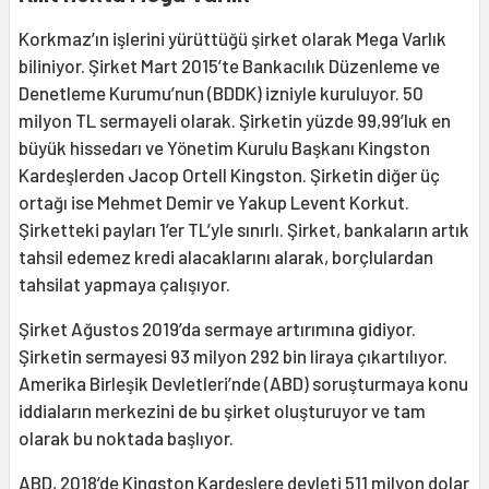
Korkmaz’ın işlerini yürüttüğü şirket olarak Mega Varlık
biliniyor. Şirket Mart 2015’te Bankacılık Düzenleme ve
Denetleme Kurumu’nun (BDDK) izniyle kuruluyor. 50
milyon TL sermayeli olarak. Şirketin yüzde 99,99’luk en
büyük hissedarı ve Yönetim Kurulu Başkanı Kingston
Kardeşlerden Jacop Ortell Kingston. Şirketin diğer üç
ortağı ise Mehmet Demir ve Yakup Levent Korkut.
Şirketteki payları 1’er TL’yle sınırlı. Şirket, bankaların artık
tahsil edemez kredi alacaklarını alarak, borçlulardan
tahsilat yapmaya çalışıyor.
Şirket Ağustos 2019’da sermaye artırımına gidiyor.
Şirketin sermayesi 93 milyon 292 bin liraya çıkartılıyor.
Amerika Birleşik Devletleri’nde (ABD) soruşturmaya konu
iddiaların merkezini de bu şirket oluşturuyor ve tam
olarak bu noktada başlıyor.
ABD, 2018’de Kingston Kardeşlere devleti 511 milyon dolar