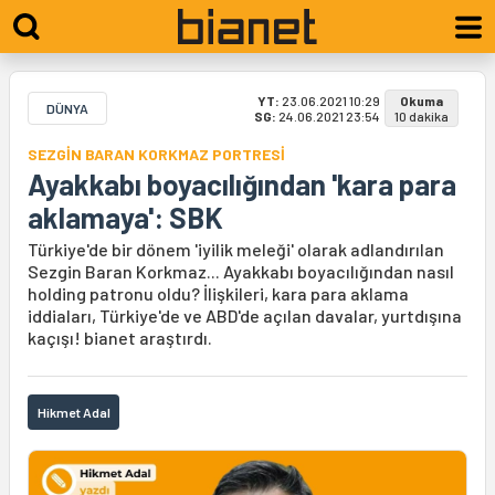
YT:
23.06.2021 10:29
Okuma
DÜNYA
SG:
24.06.2021 23:54
10 dakika
SEZGİN BARAN KORKMAZ PORTRESİ
Ayakkabı boyacılığından 'kara para
aklamaya': SBK
Türkiye'de bir dönem 'iyilik meleği' olarak adlandırılan
Sezgin Baran Korkmaz... Ayakkabı boyacılığından nasıl
holding patronu oldu? İlişkileri, kara para aklama
iddiaları, Türkiye'de ve ABD'de açılan davalar, yurtdışına
kaçışı! bianet araştırdı.
Hikmet Adal