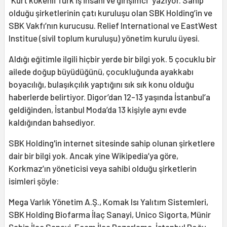
olduğu şirketlerinin çatı kuruluşu olan SBK Holding’in ve
SBK Vakfı’nın kurucusu. Relief International ve EastWest
Institue (sivil toplum kuruluşu) yönetim kurulu üyesi.
Aldığı eğitimle ilgili hiçbir yerde bir bilgi yok. 5 çocuklu bir
ailede doğup büyüdüğünü, çocukluğunda ayakkabı
boyacılığı, bulaşıkçılık yaptığını sık sık konu olduğu
haberlerde belirtiyor. Digor’dan 12-13 yaşında İstanbul’a
geldiğinden, İstanbul Moda’da 13 kişiyle aynı evde
kaldığından bahsediyor.
SBK Holding'in internet sitesinde sahip olunan şirketlere
dair bir bilgi yok. Ancak yine Wikipedia’ya göre,
Korkmaz’ın yöneticisi veya sahibi olduğu şirketlerin
isimleri şöyle:
Mega Varlık Yönetim A.Ş., Komak Isı Yalıtım Sistemleri,
SBK Holding Biofarma İlaç Sanayi, Unico Sigorta, Münir
Şahin İlaç Sanayi, Ecem İlaç Pazarlama, İstanbul Doğu