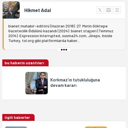
Hikmet Adal
bianet muhabir-editörü (Haziran 2018). 27. Metin Göktepe
Gazetecilik Ödülünü kazandı (2024). bianet stajyeri (Temmuz
2014). Expression Interrupted, susma24.com, Jineps, Inside
Turkey, tol.org gibi platformlarda haber...
bu haberin uzantıları
Korkmaz'ın tutukluluğuna
devam kararı
ilgili haberler