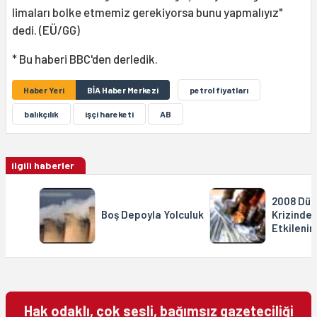
limaları bolke etmemiz gerekiyorsa bunu yapmalıyız"
dedi. (EÜ/GG)
* Bu haberi BBC'den derledik.
Haber Yeri
BİA Haber Merkezi
petrol fiyatları
balıkçılık
işçi hareketi
AB
ilgili haberler
2008 Dün
Boş Depoyla Yolculuk
Krizinden
Etkilenir
Hak odaklı, çok sesli, bağımsız gazeteciliği