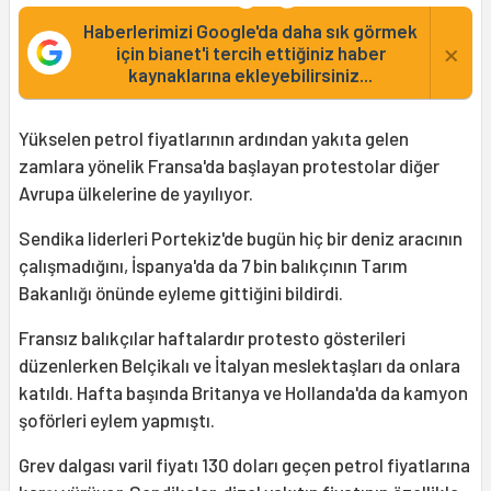
Haberlerimizi Google'da daha sık görmek
×
için bianet'i tercih ettiğiniz haber
kaynaklarına ekleyebilirsiniz...
Yükselen petrol fiyatlarının ardından yakıta gelen
zamlara yönelik Fransa'da başlayan protestolar diğer
Avrupa ülkelerine de yayılıyor.
Sendika liderleri Portekiz'de bugün hiç bir deniz aracının
çalışmadığını, İspanya'da da 7 bin balıkçının Tarım
Bakanlığı önünde eyleme gittiğini bildirdi.
Fransız balıkçılar haftalardır protesto gösterileri
düzenlerken Belçikalı ve İtalyan meslektaşları da onlara
katıldı. Hafta başında Britanya ve Hollanda'da da kamyon
şoförleri eylem yapmıştı.
Grev dalgası varil fiyatı 130 doları geçen petrol fiyatlarına