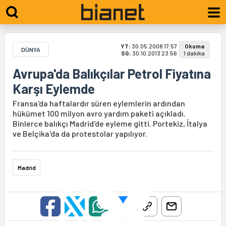
YT:
30.05.2008 17:57
Okuma
DÜNYA
SG:
30.10.2013 23:56
1 dakika
Avrupa'da Balıkçılar Petrol Fiyatına
Karşı Eylemde
Fransa'da haftalardır süren eylemlerin ardından
hükümet 100 milyon avro yardım paketi açıkladı.
Binlerce balıkçı Madrid'de eyleme gitti. Portekiz, İtalya
ve Belçika'da da protestolar yapılıyor.
Madrid