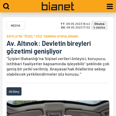
YT:
09.05.2023 16:42
Okuma
MEDYA
SG:
09.05.2023 17:02
4 dakika
SOYLU'YA "ÖZEL" YÜZ TANIMA UYGULAMASI
Av. Altınok: Devletin bireyleri
gözetimi genişliyor
"İçişleri Bakanlığı'na 'kişisel verileri önleyici, koruyucu,
istihbari faaliyetler kapsamında işleyebilir' şeklinde çok
geniş bir yetki verilmiş. Anayasal hak ihlallerine sebep
olabilecek yetkilendirmeler söz konusu."
Ali Dinç