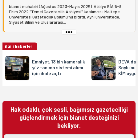
bianet muhabiri (Ağustos 2023-Mayıs 2025). Atölye BİA 5-9
Ekim 2022 "Temel Gazetecilik Atölyesi" katılımcısı. Maltepe
Üniversitesi Gazetecilik Bölümü'nü bitirdi. Aynı üniversitede,
Siyaset Bilimi ve Uluslararası...
ilgili haberler
Emniyet, 13 bin kameralık
DEVA da 
yüz tanıma sistemi alımı
Soylu’nu
için ihale açtı
KİM uygu
Hak odaklı, çok sesli, bağımsız gazeteciliği
güçlendirmek için bianet desteğinizi
bekliyor.