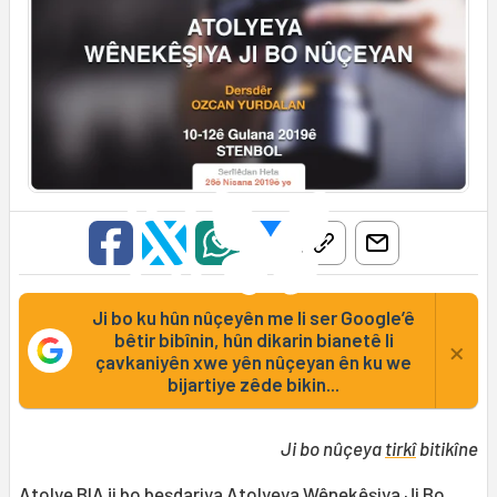
Ji bo ku hûn nûçeyên me li ser Google’ê
bêtir bibînin, hûn dikarin bianetê li
×
çavkaniyên xwe yên nûçeyan ên ku we
bijartiye zêde bikin...
Ji bo nûçeya
tirkî
bitikîne
Atolye BIA ji bo beşdariya Atolyeya
Wênekêşiya Ji Bo