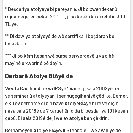
* Beşdariya atolyeyê bi pereyan e. Ji bo xwendekar û
rojnamegerên bêkar 200 TL, ji bo kesên ku dixebitin 300
TL ye.
** Di dawiya atolyeyê de wê sertifîka li beşdaran bê
belavkirin.
*** Ji bo kêm kesan wê bûrsa perwerdeyê û ya cihê
mayînê û xwarinê bê dayîn.
Derbarê Atolye BIAyê de
Weqfa Ragihandinê ya IPSyê
/
bianet
ji sala 2002yê û vir
ve semîner û atolyeyan li ser nûçegihaniyê çêdike. Demek
e ku ev bername di bin navê AtolyeBİAyê bi rê ve diçin. Di
nava sala 2018ê de 7 kargehên cida bi beşdariya 101 kesan
çêbû. Di sala 2019ê de jî wê ev atolye bên çêkirin.
Bernameyên Atolye BIAyê, li Stenbolê li wê avahiyê dê