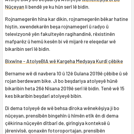
Nûçeyan
li bendê ye ku hûn serî lê bidin.
Rojnamegerên hîna kar dikin, rojnamegerên bêkar hatine
hiştin, xwendekarên beşa rojnamegerî û radyo û
televizyonê yên fakulteyên ragihandinê, rêxistinên
mafparêz û hemû kesên bi vê mijarê re eleqedar wê
bikaribin serî lê bidin.
Bixwîne - AtolyeBIA wê Kargeha Medyaya Kurdî çêbike
Bername wê di navbera 10 û 12ê Gulana 2019ê çêbibe û sê
rojan berdewam bike. Ji bo beşdariya atolyeyê hûnê
bikaribin heta 26ê Nîsana 2019ê serî lê bidin. Tenê wê 15
kes bikaribin beşdarî atolyeyê bibin.
Di dema tolyeyê de wê behsa dîroka wênekêşiya ji bo
nûçeyan, prensîbên bingehîn û hîmên etîk ên di dema
çêkirina nûçeyên dîtbarî de, girîngiya konteksê û
jêrenivîsê, qonaxên fotoroportajan, prensîbên