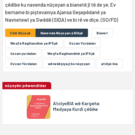
çêdibe ku navenda nûçeyan a bianetê jî tê de ye. Ev
bername bi piştevaniya Ajansa Geşepêdanê ya
Navnetewî ya Swêdê (SIDA) ve bi rê ve diçe. (SO/FD)
Cihê Nûçeyê
Navenda Nûçeyan a BIAyê
Bianet
Weqfa Ragihandine ya IPSyê
Ozcan Yurdalan
özcan yurdalan
Weqfa Ragihandinê ya IPSyê
Ozcan Yûrdalan
wênekêşiya ji bo nûçeyan
atölye bia
nûçeyên pêwendîdar
AtolyeBIA wê Kargeha
Medyaya Kurdî çêbike