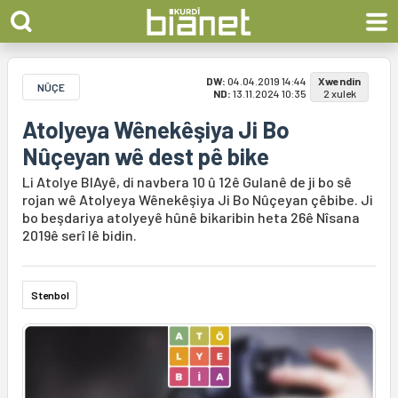
DW:
04.04.2019 14:44
Xwendin
NÛÇE
ND:
13.11.2024 10:35
2 xulek
Atolyeya Wênekêşiya Ji Bo
Nûçeyan wê dest pê bike
Li Atolye BIAyê, di navbera 10 û 12ê Gulanê de ji bo sê
rojan wê Atolyeya Wênekêşiya Ji Bo Nûçeyan çêbibe. Ji
bo beşdariya atolyeyê hûnê bikaribin heta 26ê Nîsana
2019ê serî lê bidin.
Stenbol