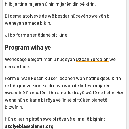
hilbijartina mijaran û hin mijarên din bê kirin.
Di dema atolyeyê de wê beşdar nûçeyên xwe yên bi
wêneyan amade bikin.
Ji bo forma serlêdanê bitikîne
Program wiha ye
Wênekêşê belgefilman û nûçeyan
Ozcan Yurdalan
wê
dersan bide.
Form bi wan kesên ku serîlêdanên wan hatine qebûlkirin
re bên par ve kirin ku di nava wan de lîsteya mijarên
xwendinê û xebatên ji bo amadekirayê wê tê de hebe. Her
weha hûn dikarin bi rêya vê lînkê pirtûkên bianetê
bixwînin.
Hûn dikarin pirsên xwe bi rêya vê e-mailê bişînin:
atolyebia@bianet.org