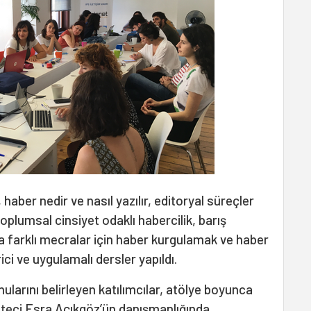
haber nedir ve nasıl yazılır, editoryal süreçler
 toplumsal cinsiyet odaklı habercilik, barış
ıra farklı mecralar için haber kurgulamak ve haber
rici ve uygulamalı dersler yapıldı.
ularını belirleyen katılımcılar, atölye boyunca
teci Esra Açıkgöz’ün danışmanlığında