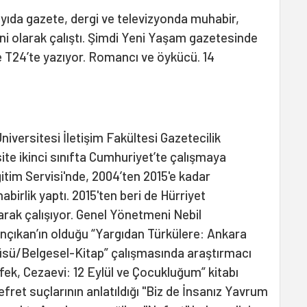
yıda gazete, dergi ve televizyonda muhabir,
ni olarak çalıştı. Şimdi Yeni Yaşam gazetesinde
e T24’te yazıyor. Romancı ve öykücü. 14
versitesi İletişim Fakültesi Gazetecilik
ite ikinci sınıfta Cumhuriyet’te çalışmaya
itim Servisi'nde, 2004’ten 2015'e kadar
irlik yaptı. 2015'ten beri de Hürriyet
arak çalışıyor. Genel Yönetmeni Nebil
nçıkan’ın olduğu “Yargıdan Türkülere: Ankara
küsü/Belgesel-Kitap” çalışmasında araştırmacı
üfek, Cezaevi: 12 Eylül ve Çocukluğum” kitabı
efret suçlarının anlatıldığı "Biz de İnsanız Yavrum