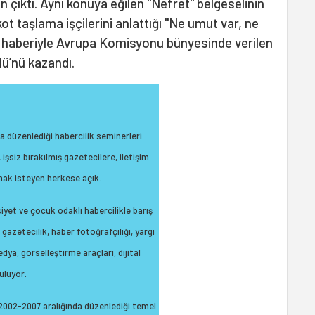
an çıktı. Aynı konuya eğilen "Nefret" belgeselinin
ot taşlama işçilerini anlattığı "Ne umut var, ne
" haberiyle Avrupa Komisyonu bünyesinde verilen
lü’nü kazandı.
la düzenlediği habercilik seminerleri
işsiz bırakılmış gazetecilere, iletişim
mak isteyen herkese açık.
iyet ve çocuk odaklı habercilikle barış
 gazetecilik, haber fotoğrafçılığı, yargı
dya, görselleştirme araçları, dijital
ruluyor.
ın 2002-2007 aralığında düzenlediği temel