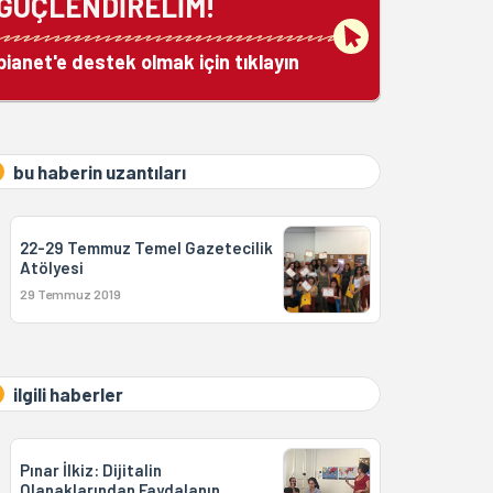
GÜÇLENDİRELİM!
bianet'e destek olmak için tıklayın
bu haberin uzantıları
22-29 Temmuz Temel Gazetecilik
Atölyesi
29 Temmuz 2019
ilgili haberler
Pınar İlkiz: Dijitalin
Olanaklarından Faydalanın