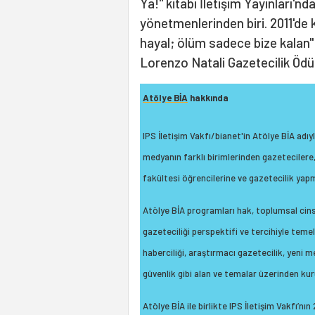
Ya!" kitabı İletişim Yayınları'nd
yönetmenlerinden biri. 2011'de k
hayal; ölüm sadece bize kalan
Lorenzo Natali Gazetecilik Ödü
Atölye BİA
hakkında
IPS İletişim Vakfı/bianet'in Atölye BİA adıy
medyanın farklı birimlerinden gazetecilere, 
fakültesi öğrencilerine ve gazetecilik yap
Atölye BİA programları hak, toplumsal cins
gazeteciliği perspektifi ve tercihiyle temel
haberciliği, araştırmacı gazetecilik, yeni me
güvenlik gibi alan ve temalar üzerinden ku
Atölye BİA ile birlikte IPS İletişim Vakfı’n