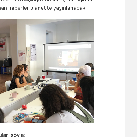
anan haberler bianet’te yayınlanacak.
ları şöyle;