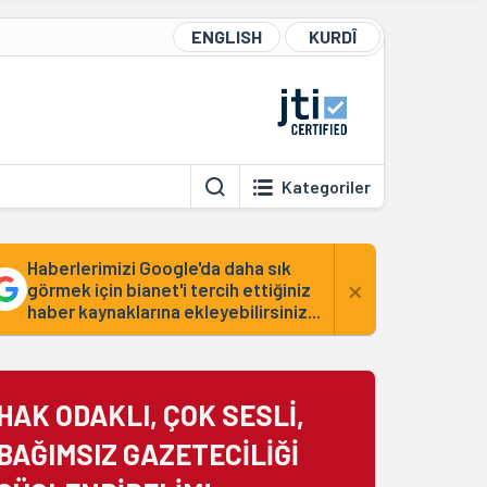
ENGLISH
KURDÎ
Kategoriler
Haberlerimizi Google'da daha sık
×
görmek için bianet'i tercih ettiğiniz
haber kaynaklarına ekleyebilirsiniz...
HAK ODAKLI, ÇOK SESLİ,
BAĞIMSIZ GAZETECİLİĞİ