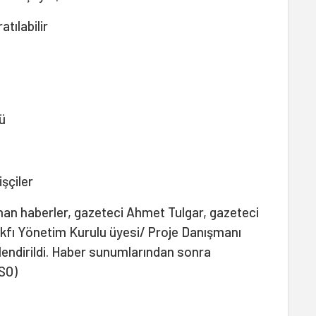
atılabilir
ü
işçiler
nan haberler, gazeteci Ahmet Tulgar, gazeteci
akfı Yönetim Kurulu üyesi/ Proje Danışmanı
lendirildi. Haber sunumlarından sonra
(SO)