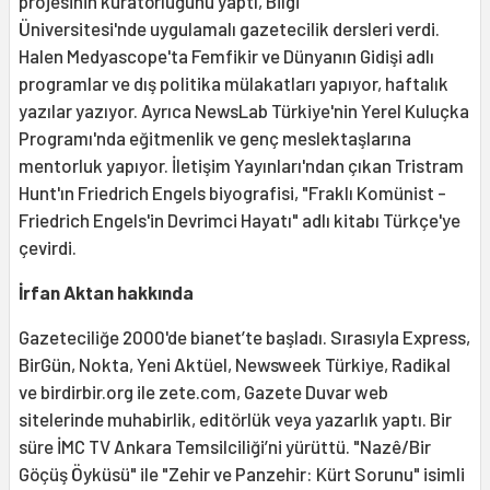
projesinin küratörlüğünü yaptı, Bilgi
Üniversitesi'nde uygulamalı gazetecilik dersleri verdi.
Halen Medyascope'ta Femfikir ve Dünyanın Gidişi adlı
programlar ve dış politika mülakatları yapıyor, haftalık
yazılar yazıyor. Ayrıca NewsLab Türkiye'nin Yerel Kuluçka
Programı'nda eğitmenlik ve genç meslektaşlarına
mentorluk yapıyor. İletişim Yayınları'ndan çıkan Tristram
Hunt'ın Friedrich Engels biyografisi, "Fraklı Komünist -
Friedrich Engels'in Devrimci Hayatı" adlı kitabı Türkçe'ye
çevirdi.
İrfan Aktan hakkında
Gazeteciliğe 2000'de bianet’te başladı. Sırasıyla Express,
BirGün, Nokta, Yeni Aktüel, Newsweek Türkiye, Radikal
ve birdirbir.org ile zete.com, Gazete Duvar web
sitelerinde muhabirlik, editörlük veya yazarlık yaptı. Bir
süre İMC TV Ankara Temsilciliği’ni yürüttü. "Nazê/Bir
Göçüş Öyküsü" ile "Zehir ve Panzehir: Kürt Sorunu" isimli