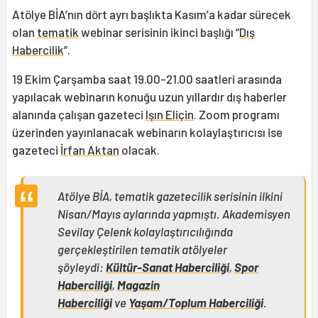
Atölye BİA’nın dört ayrı başlıkta Kasım’a kadar sürecek
olan
tematik
webinar serisinin ikinci başlığı “
Dış
Habercilik
”.
19 Ekim Çarşamba saat 19.00-21.00 saatleri arasında
yapılacak webinarın konuğu uzun yıllardır dış haberler
alanında çalışan gazeteci
Işın Eliçin
. Zoom programı
üzerinden yayınlanacak webinarın kolaylaştırıcısı ise
gazeteci
İrfan Aktan
olacak.
Atölye BİA, tematik gazetecilik serisinin ilkini
Nisan/Mayıs aylarında yapmıştı. Akademisyen
Sevilay Çelenk kolaylaştırıcılığında
gerçekleştirilen tematik atölyeler
şöyleydi:
Kültür-Sanat Haberciliği
,
Spor
Haberciliği
,
Magazin
Haberciliği
ve
Yaşam/Toplum Haberciliği
.