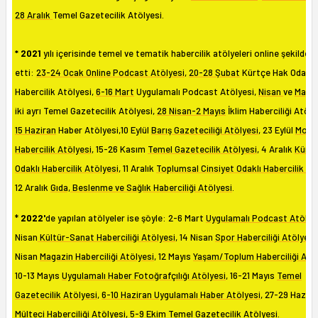
28 Aralık
Temel Gazetecilik Atölyesi.
* 2021
yılı içerisinde temel ve tematik habercilik atölyeleri online şekilde
etti:
23-24 Ocak Online Podcast Atölyesi
,
20-28 Şubat
Kürtçe Hak Odaklı
Habercilik Atölyesi,
6-16 Mart
Uygulamalı Podcast Atölyesi,
Nisan
ve
Mayıs
iki ayrı Temel Gazetecilik Atölyesi,
28 Nisan-2 Mayıs
İklim Haberciliği Atöly
15 Haziran
Haber Atölyesi,10 Eylül
Barış Gazeteciliği Atölyesi
, 23 Eylül
Mobil
Habercilik Atölyesi
, 15-26 Kasım
Temel Gazetecilik Atölyesi
, 4 Aralık
Kürtç
Odaklı Habercilik Atölyesi
, 11 Aralık
Toplumsal Cinsiyet Odaklı Habercilik At
12 Aralık
Gıda, Beslenme ve Sağlık Haberciliği Atölyesi
.
*
2022'
de yapılan atölyeler ise şöyle: 2-6 Mart
Uygulamalı Podcast Atölye
Nisan
Kültür-Sanat Haberciliği Atölyesi
, 14 Nisan
Spor Haberciliği Atölyesi
Nisan
Magazin Haberciliği Atölyesi
, 12 Mayıs
Yaşam/Toplum Haberciliği Atöl
10-13 Mayıs
Uygulamalı Haber Fotoğrafçılığı Atölyesi
, 16-21 Mayıs
Temel
Gazetecilik Atölyesi
,
6-10 Haziran Uygulamalı Haber Atölyesi
, 27-29 Hazira
Mülteci Haberciliği Atölyesi
, 5-9 Ekim
Temel Gazetecilik Atölyesi
.