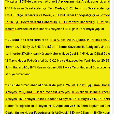
* Haziran
2018
'de başlayan Atölye BİA programında, Aralık sonu itibariyle 
(
7-13 Haziran
Gazeteciler İçin Yeni Medya,
16-25 Temmuz Gazeteciler İçin H
Eylül Kürtçe Habercilik ve Çeviri
,
7-9 Eylül Haber Fotoğrafçılığı ve Fotoröpo
17-26 Eylül Çevre ve Kent Haberciliği
,
1-8 Ekim Yargı Haberciliği
,
15-23
ve
8-1
Kasım
Gazeteciler için Haber Atölyeleri) 101 kişinin katılımıyla yapıldı.
* 2019'da
ise farklı tarihlerde (
11-18 Şubat
,
20-27 Şubat
,
14-21 Haziran,
22-
Temmuz
,
2-10 Eylül
,
5-13 Aralık
) altı "Temel Gazetecilik Atölyesi", yine farkl
tarihlerde (
27-28 Nisan Kürtçe Habercilik ve Çeviri
,
4-5 Mayıs Dijital Güvenl
12 Mayıs Haber Fotoğrafçılığı
,
13-20 Mayıs Gazeteciler Yeni Medya
,
21-25 Ek
İklim Haberciliği
,
11-15 Kasım Kadın-LGBTİ+ ve Yargı Haberciliği
) altı temati
atölye düzenlendi.
* 2020'de
düzenlenen atölyeler de şöyle:
24-28 Şubat Uygulamalı Haber
Atölyesi
,
29 Şubat - 1 Mart Podcast Atölyesi
,
11-26 Nisan Online Kürtçe M
Atölyesi
,
16-17 Mayıs Online Podcast Atölyesi
,
27-31 Mayıs
ve
13-17 Haziran
Haber Fotoğrafçılığı Atölyesi,
4-12 Ağustos
ve
8-16 Ekim
Toplumsal Cinsiy
Odaklı Online Haber Fotoğrafçılığı Atölyesi,
19 Ekim-2 Kasım
,
16-30 Kasım