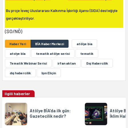
Bu proje İsveç Uluslararası Kalkınma İşbirliği Ajansı (SIDA) desteğiyle
gerçekleştiriliyor.
(SO/NÖ)
Haber Yeri
BİA Haber Merkezi
atölye bia
atolye bîa
tematik atölye serisi
tematik
Tematik Webinar Serisi
irfan aktan
Dış Habercilik
dış habercilik
Işın Eliçin
ilgili haberler
Atölye BİA'da ilk gün:
Atölye Bİ
Gazetecilik nedir?
İklim Hab