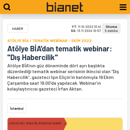
YT:
11.10.2022 10:41
Okuma
HABER
SG:
13.11.2024 10:57
5 dakika
ATÖLYE BİA / TEMATİK WEBİNAR - EKİM 2022
Atölye BİA'dan tematik webinar:
"Dış Habercilik"
Atölye BİA’nın güz döneminde dört ayrı başlıkta
düzenlediği tematik webinar serisinin ikincisi olan “Dış
Habercilik”, gazeteci Işın Eliçin’in katılımıyla 19 Ekim
Çarşamba saat 19.00’da yapılacak. Webinar'ın
kolaylaştırıcısı gazeteci İrfan Aktan.
İstanbul