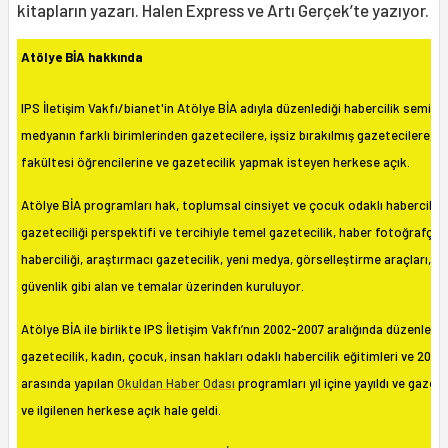
kitapların yazarı. Halen Express ve Artı Gerçek’te yazıyor.
Atölye BİA hakkında
IPS İletişim Vakfı/bianet'in Atölye BİA adıyla düzenlediği habercilik seminer
medyanın farklı birimlerinden gazetecilere, işsiz bırakılmış gazetecilere, il
fakültesi öğrencilerine ve gazetecilik yapmak isteyen herkese açık.
Atölye BİA programları hak, toplumsal cinsiyet ve çocuk odaklı habercilikl
gazeteciliği perspektifi ve tercihiyle temel gazetecilik, haber fotoğrafçılığı
haberciliği, araştırmacı gazetecilik, yeni medya, görselleştirme araçları, dij
güvenlik gibi alan ve temalar üzerinden kuruluyor.
Atölye BİA ile birlikte IPS İletişim Vakfı’nın 2002-2007 aralığında düzenledi
gazetecilik, kadın, çocuk, insan hakları odaklı habercilik eğitimleri ve 2008
arasında yapılan
Okuldan Haber Odası
programları yıl içine yayıldı ve gazet
ve ilgilenen herkese açık hale geldi.