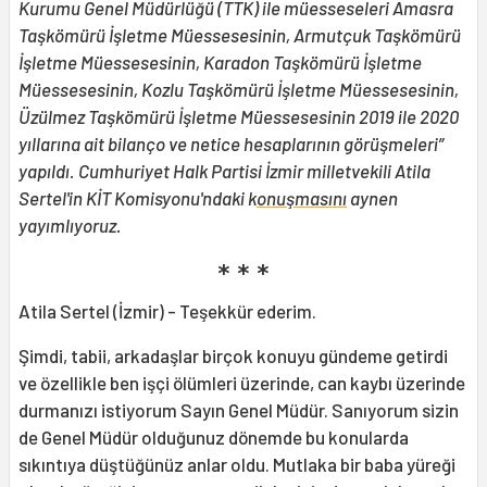
Kurumu Genel Müdürlüğü (TTK) ile müesseseleri Amasra
Taşkömürü İşletme Müessesesinin, Armutçuk Taşkömürü
İşletme Müessesesinin, Karadon Taşkömürü İşletme
Müessesesinin, Kozlu Taşkömürü İşletme Müessesesinin,
Üzülmez Taşkömürü İşletme Müessesesinin 2019 ile 2020
yıllarına ait bilanço ve netice hesaplarının görüşmeleri”
yapıldı.
Cumhuriyet Halk Partisi İzmir milletvekili Atila
Sertel'in KİT Komisyonu'ndaki k
onuşmasını
aynen
yayımlıyoruz.
* * *
Atila Sertel (İzmir) - Teşekkür ederim.
Şimdi, tabii, arkadaşlar birçok konuyu gündeme getirdi
ve özellikle ben işçi ölümleri üzerinde, can kaybı üzerinde
durmanızı istiyorum Sayın Genel Müdür. Sanıyorum sizin
de Genel Müdür olduğunuz dönemde bu konularda
sıkıntıya düştüğünüz anlar oldu. Mutlaka bir baba yüreği