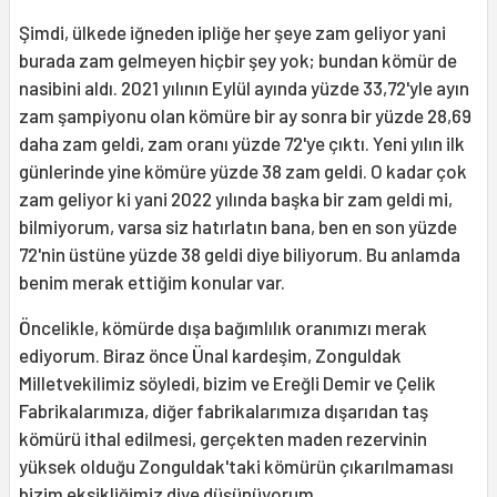
Şimdi, ülkede iğneden ipliğe her şeye zam geliyor yani
burada zam gelmeyen hiçbir şey yok; bundan kömür de
nasibini aldı. 2021 yılının Eylül ayında yüzde 33,72'yle ayın
zam şampiyonu olan kömüre bir ay sonra bir yüzde 28,69
daha zam geldi, zam oranı yüzde 72'ye çıktı. Yeni yılın ilk
günlerinde yine kömüre yüzde 38 zam geldi. O kadar çok
zam geliyor ki yani 2022 yılında başka bir zam geldi mi,
bilmiyorum, varsa siz hatırlatın bana, ben en son yüzde
72'nin üstüne yüzde 38 geldi diye biliyorum. Bu anlamda
benim merak ettiğim konular var.
Öncelikle, kömürde dışa bağımlılık oranımızı merak
ediyorum. Biraz önce Ünal kardeşim, Zonguldak
Milletvekilimiz söyledi, bizim ve Ereğli Demir ve Çelik
Fabrikalarımıza, diğer fabrikalarımıza dışarıdan taş
kömürü ithal edilmesi, gerçekten maden rezervinin
yüksek olduğu Zonguldak'taki kömürün çıkarılmaması
bizim eksikliğimiz diye düşünüyorum.