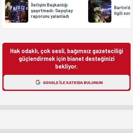
İletişim Başkanlığı
Bartın’da
şaşırtmadı: Sayıştay
ilgili so
raporunu yalanladı
Hak odaklı, çok sesli, bağımsız gazeteciliği
güçlendirmek için bianet desteğinizi
bekliyor.
GOOGLE ILE KATKIDA BULUNUN