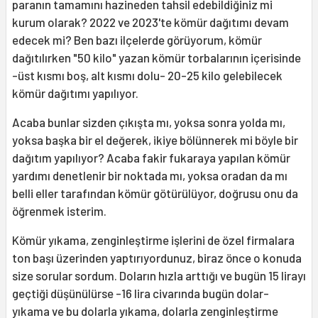
paranın tamamını hazineden tahsil edebildiğiniz mi
kurum olarak? 2022 ve 2023'te kömür dağıtımı devam
edecek mi? Ben bazı ilçelerde görüyorum, kömür
dağıtılırken "50 kilo" yazan kömür torbalarının içerisinde
-üst kısmı boş, alt kısmı dolu- 20-25 kilo gelebilecek
kömür dağıtımı yapılıyor.
Acaba bunlar sizden çıkışta mı, yoksa sonra yolda mı,
yoksa başka bir el değerek, ikiye bölünnerek mi böyle bir
dağıtım yapılıyor? Acaba fakir fukaraya yapılan kömür
yardımı denetlenir bir noktada mı, yoksa oradan da mı
belli eller tarafından kömür götürülüyor, doğrusu onu da
öğrenmek isterim.
Kömür yıkama, zenginleştirme işlerini de özel firmalara
ton başı üzerinden yaptırıyordunuz, biraz önce o konuda
size sorular sordum. Doların hızla arttığı ve bugün 15 lirayı
geçtiği düşünülürse -16 lira civarında bugün dolar-
yıkama ve bu dolarla yıkama, dolarla zenginleştirme