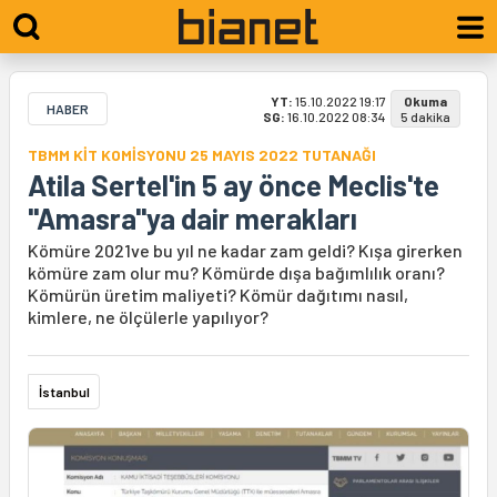
YT:
15.10.2022 19:17
Okuma
HABER
SG:
16.10.2022 08:34
5 dakika
TBMM KİT KOMİSYONU 25 MAYIS 2022 TUTANAĞI
Atila Sertel'in 5 ay önce Meclis'te
"Amasra"ya dair merakları
Kömüre 2021ve bu yıl ne kadar zam geldi? Kışa girerken
kömüre zam olur mu? Kömürde dışa bağımlılık oranı?
Kömürün üretim maliyeti? Kömür dağıtımı nasıl,
kimlere, ne ölçülerle yapılıyor?
İstanbul