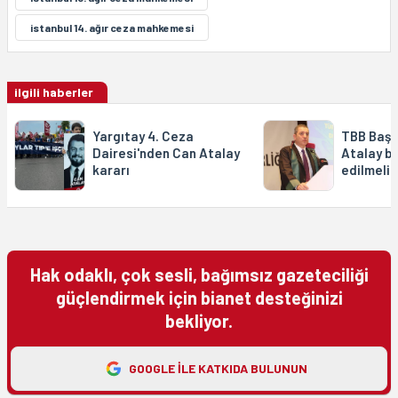
istanbul 14. ağır ceza mahkemesi
ilgili haberler
Yargıtay 4. Ceza
TBB Başk
Dairesi'nden Can Atalay
Atalay bi
kararı
edilmeli
Hak odaklı, çok sesli, bağımsız gazeteciliği
güçlendirmek için bianet desteğinizi
bekliyor.
GOOGLE ILE KATKIDA BULUNUN