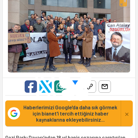
Haberlerimizi Google'da daha sık görmek
×
için bianet'i tercih ettiğiniz haber
kaynaklarına ekleyebilirsiniz...
Gezi Parkı Davası’ndan 18 yıl hapis cezasına çarptırılan