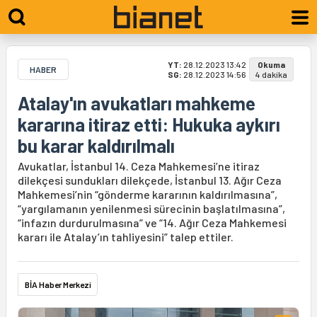
YT:
28.12.2023 13:42
Okuma
HABER
SG:
28.12.2023 14:56
4 dakika
Atalay'ın avukatları mahkeme
kararına itiraz etti: Hukuka aykırı
bu karar kaldırılmalı
Avukatlar, İstanbul 14. Ceza Mahkemesi’ne itiraz
dilekçesi sundukları dilekçede, İstanbul 13. Ağır Ceza
Mahkemesi’nin “gönderme kararının kaldırılmasına”,
“yargılamanın yenilenmesi sürecinin başlatılmasına”,
“infazın durdurulmasına” ve “14. Ağır Ceza Mahkemesi
kararı ile Atalay’ın tahliyesini” talep ettiler.
BİA Haber Merkezi