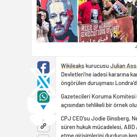
J
Wikileaks
kurucusu
Julian As
Devletleri'ne iadesi kararına ka
öngörülen duruşması Londra'da
Gazetecileri Koruma Komitesi 
açısından tehlikeli bir örnek o
CPJ CEO'su Jodie Ginsberg, Ne
süren hukuk mücadelesi, ABD A
etme girişimlerini durdurup ke