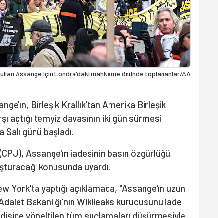
ulian Assange için Londra'daki mahkeme önünde toplananlar/AA
sange
'ın, Birleşik Krallık'tan Amerika Birleşik
rşı açtığı temyiz davasının iki gün sürmesi
 Salı günü başladı.
(CPJ), Assange'ın iadesinin basın özgürlüğü
luşturacağı konusunda uyardı.
w York'ta yaptığı açıklamada, "Assange'ın uzun
dalet Bakanlığı'nın
Wikileaks
kurucusunu iade
ndisine yöneltilen tüm suçlamaları düşürmesiyle