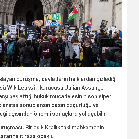
layan duruşma, devletlerin halklardan gizlediği
ncüsü WikiLeaks'in kurucusu Julian Assange'ın
arşı başlattığı hukuk mücadelesinin son siperi
uçlanırsa sonuçlansın basın özgürlüğü ve
eği açısından önemli sonuçlara yol açabilir.
uruşması, Birleşik Krallık'taki mahkemenin
rarına itiraza odaklı.