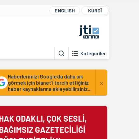
ENGLISH
KURDÎ
Kategoriler
Haberlerimizi Google'da daha sık
×
görmek için bianet'i tercih ettiğiniz
haber kaynaklarına ekleyebilirsiniz...
HAK ODAKLI, ÇOK SESLİ,
BAĞIMSIZ GAZETECİLİĞİ