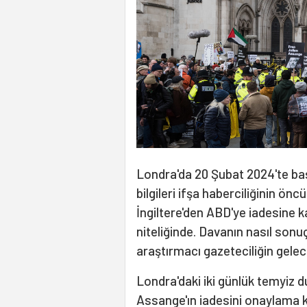
Londra'da 20 Şubat 2024'te baş
bilgileri ifşa haberciliğinin ö
İngiltere'den ABD'ye iadesine k
niteliğinde. Davanın nasıl son
araştırmacı gazeteciliğin gelec
Londra'daki iki günlük temyiz d
Assange'ın iadesini onaylama ka