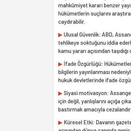
mahkûmiyet kararı benzer yayın
hükümetlerin suçlarını araştıra
caydırabilir.
▶
Ulusal Güvenlik: ABD, Assange
tehlikeye soktuğunu iddia ederk
kamu yararı açısından taşıdığı 
▶
İfade Özgürlüğü: Hükümetlerin,
bilgilerin yayınlanması nedeniy
hukuk devletlerinde ifade özgü
▶
Siyasi motivasyon: Assange'ı
için değil, yanlışlarını açığa çı
bastırmak amacıyla cezalandır
▶
Küresel Etki: Davanın gazetecil
açısından dünya çapında geniş