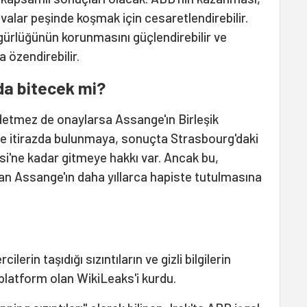
valar peşinde koşmak için cesaretlendirebilir.
gürlüğünün korunmasını güçlendirebilir ve
a özendirebilir.
a bitecek mi?
detmez de onaylarsa Assange'ın Birleşik
re itirazda bulunmaya, sonuçta Strasbourg'daki
i'ne kadar gitmeye hakkı var. Ancak bu,
ian Assange'ın daha yıllarca hapiste tutulmasına
rin taşıdığı sızıntıların ve gizli bilgilerin
 platform olan WikiLeaks'i kurdu.