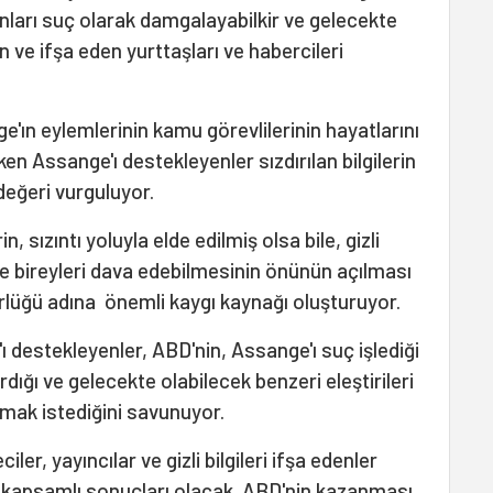
ları suç olarak damgalayabilkir ve gelecekte
n ve ifşa eden yurttaşları ve habercileri
'ın eylemlerinin kamu görevlilerinin hayatlarını
en Assange'ı destekleyenler sızdırılan bilgilerin
değeri vurguluyor.
 sızıntı yoluyla elde edilmiş olsa bile, gizli
le bireyleri dava edebilmesinin önünün açılması
rlüğü adına önemli kaygı kaynağı oluşturuyor.
 destekleyenler, ABD'nin, Assange'ı suç işlediği
kardığı ve gelecekte olabilecek benzeri eleştirileri
mak istediğini savunuyor.
er, yayıncılar ve gizli bilgileri ifşa edenler
 kapsamlı sonuçları olacak. ABD'nin kazanması,