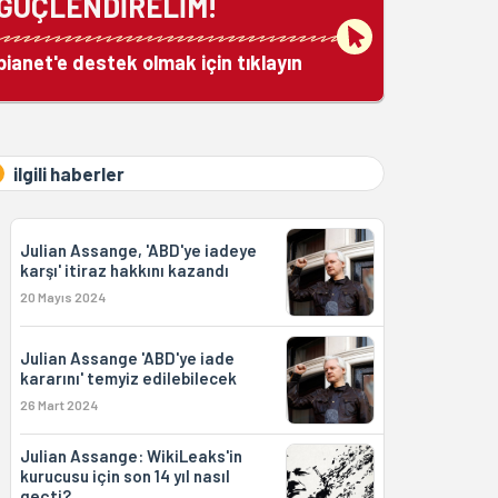
GÜÇLENDİRELİM!
bianet'e destek olmak için tıklayın
ilgili haberler
Julian Assange, 'ABD'ye iadeye
karşı' itiraz hakkını kazandı
20 Mayıs 2024
Julian Assange 'ABD'ye iade
kararını' temyiz edilebilecek
26 Mart 2024
Julian Assange: WikiLeaks'in
kurucusu için son 14 yıl nasıl
geçti?