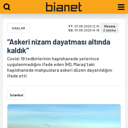
YT:
07.08.2020 12:10
Okuma
HAKLAR
SG:
07.08.2020 14:19
2 dakika
“Askeri nizam dayatması altında
kaldık”
Covid-19 tedbirlerinin hapishanede yeterince
uygulanmadığını ifade eden İHD, Maraş’taki
hapishanede mahpuslara askeri düzen dayatıldığını
ifade etti.
İstanbul