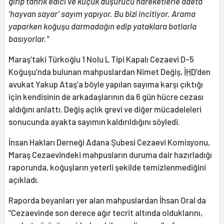
girip tahrik edici ve küçük düşürücü hareketlerle adeta
‘hayvan sayar’ sayım yapıyor. Bu bizi incitiyor. Arama
yaparken koğuşu darmadağın edip yataklara botlarla
basıyorlar.”
Maraş’taki Türkoğlu 1 Nolu L Tipi Kapalı Cezaevi D-5
Koğuşu’nda bulunan mahpuslardan Nimet Değiş,
İHD
’den
avukat Yakup Ataş’a böyle yapılan sayıma karşı çıktığı
için kendisinin de arkadaşlarının da 6 gün hücre cezası
aldığını anlattı. Değiş açlık grevi ve diğer mücadeleleri
sonucunda ayakta sayımın kaldırıldığını söyledi.
İnsan Hakları Derneği Adana Şubesi Cezaevi Komisyonu,
Maraş Cezaevindeki mahpusların duruma dair hazırladığı
raporunda, koğuşların yeterli şekilde temizlenmediğini
açıkladı.
Raporda beyanları yer alan mahpuslardan İhsan Oral da
“Cezaevinde son derece ağır tecrit altında olduklarını,