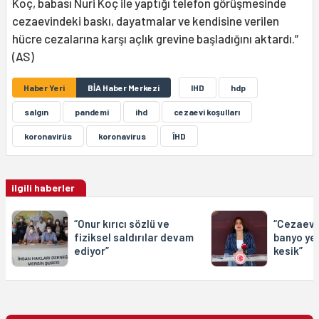
Koç, babası Nuri Koç ile yaptığı telefon görüşmesinde
cezaevindeki baskı, dayatmalar ve kendisine verilen
hücre cezalarına karşı açlık grevine başladığını aktardı.”
(AS)
Haber Yeri
BİA Haber Merkezi
IHD
hdp
salgın
pandemi
ihd
cezaevi koşulları
koronavirüs
koronavirus
ÎHD
ilgili haberler
“Onur kırıcı sözlü ve
“Cezaevl
fiziksel saldırılar devam
banyo yet
ediyor”
kesik”