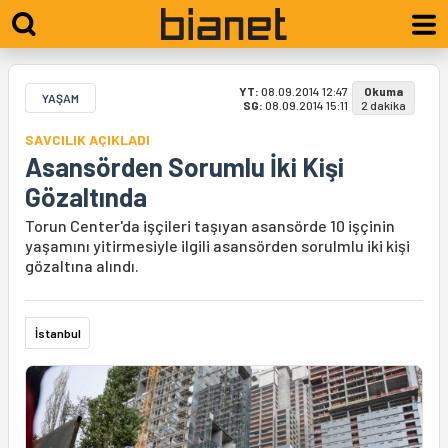
YT:
08.09.2014 12:47
Okuma
YAŞAM
SG:
08.09.2014 15:11
2 dakika
SAVCILIK AÇIKLADI
Asansörden Sorumlu İki Kişi
Gözaltında
Torun Center'da işçileri taşıyan asansörde 10 işçinin
yaşamını yitirmesiyle ilgili asansörden sorulmlu iki kişi
gözaltına alındı.
İstanbul