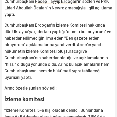
Cumhurbaşkanı
Recep Tayyip Erdoğan
’ın sözleri ve PKK
Lideri Abdullah Öcalan’ın
Newroz
mesajıyla ilgili açıklama
yaptı.
Cumhurbaşkanı Erdoğan'ın İzleme Komitesi hakkında
dün Ukrayna'ya giderken yaptığı "olumlu bulmuyorum" ve
haberdar edilmediğini ima eden "Ben gazetelerden
okuyorum" açıklamalarına yanıt verdi. Arınç'ın yanıtı
hükümetin İzleme Komitesi oluşturacağı ve
Cumhurbaşkanı'nın haberdar olduğu ve açıklamalarının
"hissi" olduğu yönünde oldu. Arınç bu açıklamaların hem
Cumhurbaşkanını hem de hükümeti yıpratabileceği
uyarısını yaptı.
Arınç özetle şunları söyledi:
İzleme komitesi
“İzleme Komitesi 5-6 kişi olacak denildi. Bunlar daha
önce Akil Adamlar olarak görev yapmışlardı. TBMM'de