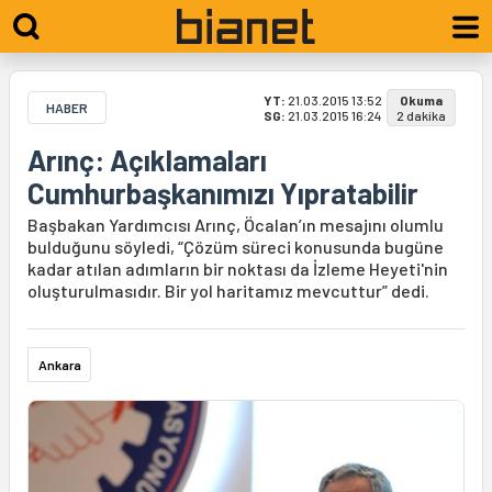
YT:
21.03.2015 13:52
Okuma
HABER
SG:
21.03.2015 16:24
2 dakika
Arınç: Açıklamaları
Cumhurbaşkanımızı Yıpratabilir
Başbakan Yardımcısı Arınç, Öcalan’ın mesajını olumlu
bulduğunu söyledi, “Çözüm süreci konusunda bugüne
kadar atılan adımların bir noktası da İzleme Heyeti'nin
oluşturulmasıdır. Bir yol haritamız mevcuttur” dedi.
Ankara