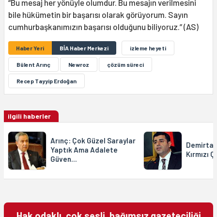
“Bu mesaj her yönüyle olumdur. Bu mesajın verilmesini
bile hükümetin bir başarısı olarak görüyorum. Sayın
cumhurbaşkanımızın başarısı olduğunu biliyoruz.” (AS)
Haber Yeri
BİA Haber Merkezi
izleme heyeti
Bülent Arınç
Newroz
çözüm süreci
Recep Tayyip Erdoğan
ilgili haberler
Arınç: Çok Güzel Saraylar
Demirtaş
Yaptık Ama Adalete
Kırmızı Ç
Güven...
Hak odaklı, çok sesli, bağımsız gazeteciliği