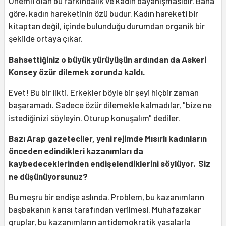
Önemli olan bu farkındalık ve kadın dayanışmasıdır. Bana
göre, kadın hareketinin özü budur. Kadın hareketi bir
kitaptan değil, içinde bulunduğu durumdan organik bir
şekilde ortaya çıkar.
Bahsettiğiniz o büyük yürüyüşün ardından da Askeri
Konsey özür dilemek zorunda kaldı.
Evet! Bu bir ilkti. Erkekler böyle bir şeyi hiçbir zaman
başaramadı. Sadece özür dilemekle kalmadılar, "bize ne
istediğinizi söyleyin. Oturup konuşalım" dediler.
Bazı Arap gazeteciler, yeni rejimde Mısırlı kadınların
önceden edindikleri kazanımları da
kaybedeceklerinden endişelendiklerini söylüyor. Siz
ne düşünüyorsunuz?
Bu meşru bir endişe aslında. Problem, bu kazanımların
başbakanın karısı tarafından verilmesi. Muhafazakar
gruplar, bu kazanımların antidemokratik yasalarla