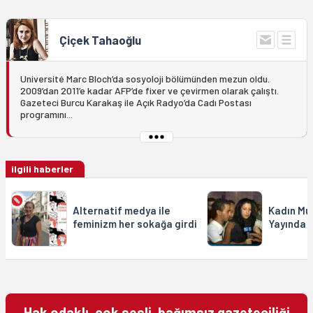
Çiçek Tahaoğlu
Université Marc Bloch’da sosyoloji bölümünden mezun oldu.
2009’dan 2011’e kadar AFP’de fixer ve çevirmen olarak çalıştı.
Gazeteci Burcu Karakaş ile Açık Radyo’da Cadı Postası
programını...
ilgili haberler
Alternatif medya ile
Kadın Mu
feminizm her sokağa girdi
Yayında 
Hak odaklı, çok sesli, bağımsız gazeteciliği