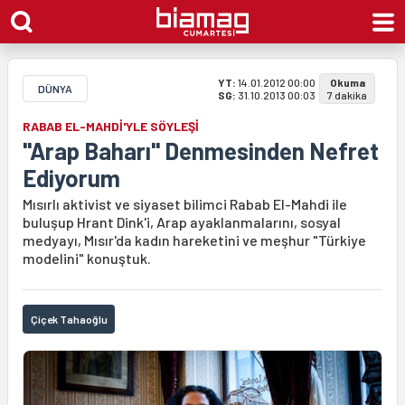
YT:
14.01.2012 00:00
Okuma
DÜNYA
SG:
31.10.2013 00:03
7 dakika
RABAB EL-MAHDİ'YLE SÖYLEŞİ
"Arap Baharı" Denmesinden Nefret
Ediyorum
Mısırlı aktivist ve siyaset bilimci Rabab El-Mahdi ile
buluşup Hrant Dink'i, Arap ayaklanmalarını, sosyal
medyayı, Mısır'da kadın hareketini ve meşhur "Türkiye
modelini" konuştuk.
Çiçek Tahaoğlu