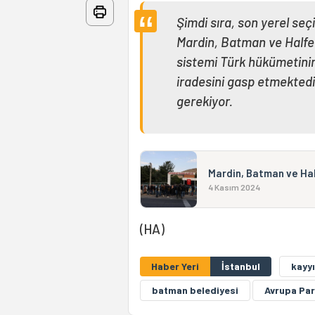
Şimdi sıra, son yerel seç
Mardin, Batman ve Halfet
sistemi Türk hükümetinin 
iradesini gasp etmektedi
gerekiyor.
Mardin, Batman ve Hal
4 Kasım 2024
(HA)
Haber Yeri
İstanbul
kayy
batman belediyesi
Avrupa Pa