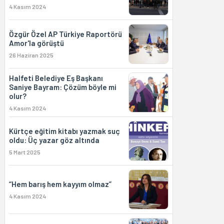
4 Kasım 2024
Özgür Özel AP Türkiye Raportörü
Amor'la görüştü
26 Haziran 2025
Halfeti Belediye Eş Başkanı
Saniye Bayram: Çözüm böyle mi
olur?
4 Kasım 2024
Kürtçe eğitim kitabı yazmak suç
oldu: Üç yazar göz altında
5 Mart 2025
“Hem barış hem kayyım olmaz”
4 Kasım 2024