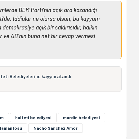
imlerde DEM Parti'nin açık ara kazandığı
i'de. İddialar ne olursa olsun, bu kayyum
demokrasiye açık bir saldırısıdır, halkın
r ve AB'nin buna net bir cevap vermesi
feti Belediyelerine kayyım atandı
ım
halfeti belediyesi
mardin belediyesi
rlamantosu
Nacho Sanchez Amor