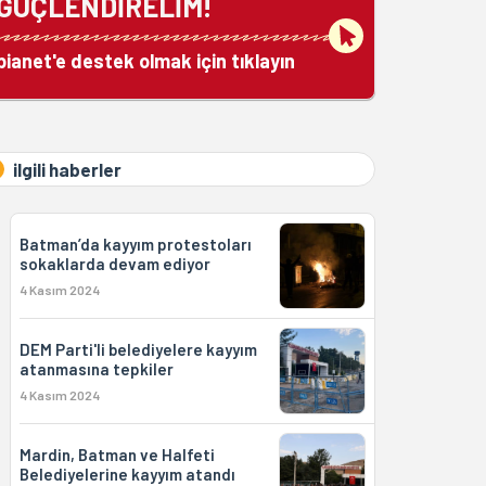
GÜÇLENDİRELİM!
bianet'e destek olmak için tıklayın
ilgili haberler
Batman’da kayyım protestoları
sokaklarda devam ediyor
4 Kasım 2024
DEM Parti'li belediyelere kayyım
atanmasına tepkiler
4 Kasım 2024
Mardin, Batman ve Halfeti
Belediyelerine kayyım atandı