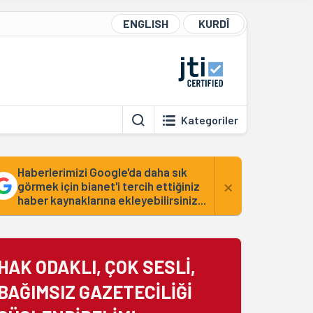
ENGLISH
KURDÎ
Kategoriler
Haberlerimizi Google'da daha sık
×
görmek için bianet'i tercih ettiğiniz
haber kaynaklarına ekleyebilirsiniz...
HAK ODAKLI, ÇOK SESLİ,
BAĞIMSIZ GAZETECİLİĞİ