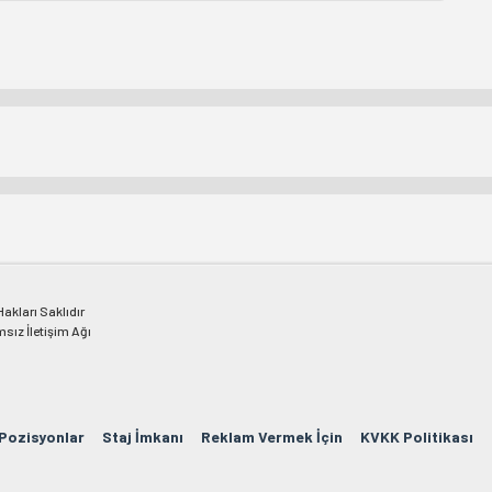
kları Saklıdır
msız İletişim Ağı
 Pozisyonlar
Staj İmkanı
Reklam Vermek İçin
KVKK Politikası