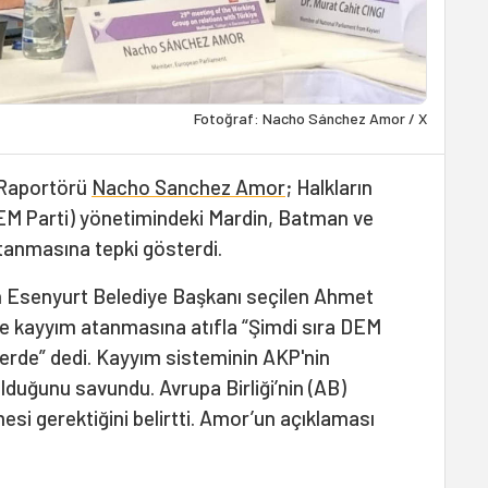
Fotoğraf: Nacho Sánchez Amor / X
 Raportörü
Nacho Sanchez Amor
; Halkların
DEM Parti) yönetimindeki Mardin, Batman ve
anmasına tepki gösterdi.
den Esenyurt Belediye Başkanı seçilen Ahmet
ne kayyım atanmasına atıfla “Şimdi sıra DEM
rlerde” dedi. Kayyım sisteminin AKP'nin
olduğunu savundu. Avrupa Birliği’nin (AB)
si gerektiğini belirtti. Amor’un açıklaması