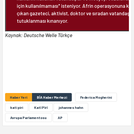
için kullanılmaması" isteniyor. Afrin operasyonuna kar
çıkan gazeteci, aktivist, doktor ve sıradan vatandaşla
tutuklanması kınanıyor.
Kaynak: Deutsche Welle Türkçe
Haber Yeri
BİA Haber Merkezi
Federica Mogherini
kati piri
Katî Pîrî
johannes hahn
Avrupa Parlamentosu
AP