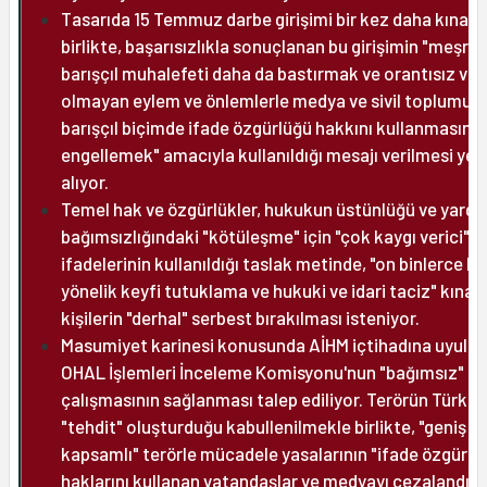
Tasarıda 15 Temmuz darbe girişimi bir kez daha kınan
birlikte, başarısızlıkla sonuçlanan bu girişimin "meşru 
barışçıl muhalefeti daha da bastırmak ve orantısız ve 
olmayan eylem ve önlemlerle medya ve sivil toplumun
barışçıl biçimde ifade özgürlüğü hakkını kullanmasını
engellemek" amacıyla kullanıldığı mesajı verilmesi yer
alıyor.
Temel hak ve özgürlükler, hukukun üstünlüğü ve yargı
bağımsızlığındaki "kötüleşme" için "çok kaygı verici"
ifadelerinin kullanıldığı taslak metinde, "on binlerce ki
yönelik keyfi tutuklama ve hukuki ve idari taciz" kınanı
kişilerin "derhal" serbest bırakılması isteniyor.
Masumiyet karinesi konusunda AİHM içtihadına uyulma
OHAL İşlemleri İnceleme Komisyonu'nun "bağımsız"
çalışmasının sağlanması talep ediliyor. Terörün Türkiye
"tehdit" oluşturduğu kabullenilmekle birlikte, "geniş
kapsamlı" terörle mücadele yasalarının "ifade özgürlü
haklarını kullanan vatandaşlar ve medyayı cezalandır