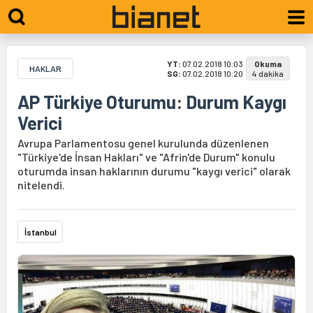
YT:
07.02.2018 10:03
Okuma
HAKLAR
SG:
07.02.2018 10:20
4 dakika
AP Türkiye Oturumu: Durum Kaygı
Verici
Avrupa Parlamentosu genel kurulunda düzenlenen
"Türkiye'de İnsan Hakları" ve "Afrin'de Durum" konulu
oturumda insan haklarının durumu "kaygı verici" olarak
nitelendi.
İstanbul