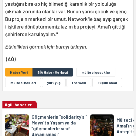
yastığını bırakıp hiç bilmediği karanlık bir yolculuğa
çıkmak zorunda olanlar var. Bunun yarısı çocuk ve genç.
Bu projein merkezi bir umut. Network'le başlayıp gerçek
ilişkilere dönüştürmemiz lazım bu projeyi. Amal'ı gittiği
şehirlerde karşılayalım."
Etkinlikleri görmek için
burayı
tıklayın.
(AÖ)
Haber Yeri
BİA Haber Merkezi
mülteci çocuklar
mülteci hakları
yürüyüş
the walk
küçük amal
ilgili haberler
Göçmenlerin “solidarity’si”
Mülteci ç
Mayıs’ta Yaşam ya da
Amal'ın y
“göçmenlerle sınıf
Antep'te
dayanışması”