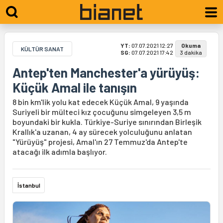
YT:
07.07.2021 12:27
Okuma
KÜLTÜR SANAT
SG:
07.07.2021 17:42
3 dakika
Antep'ten Manchester'a yürüyüş:
Küçük Amal ile tanışın
8 bin km'lik yolu kat edecek Küçük Amal, 9 yaşında
Suriyeli bir mülteci kız çocuğunu simgeleyen 3,5 m
boyundaki bir kukla. Türkiye-Suriye sınırından Birleşik
Krallık'a uzanan, 4 ay sürecek yolculuğunu anlatan
"Yürüyüş" projesi, Amal'ın 27 Temmuz'da Antep'te
atacağı ilk adımla başlıyor.
İstanbul