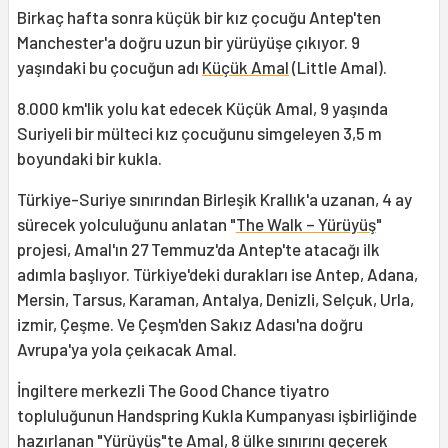
Birkaç hafta sonra küçük bir kız çocuğu Antep'ten
Manchester'a doğru uzun bir yürüyüşe çıkıyor. 9
yaşındaki bu çocuğun adı
Küçük Amal
(Little Amal).
8.000 km'lik yolu kat edecek Küçük Amal, 9 yaşında
Suriyeli bir mülteci kız çocuğunu simgeleyen 3,5 m
boyundaki bir kukla.
Türkiye-Suriye sınırından Birleşik Krallık'a uzanan, 4 ay
sürecek yolculuğunu anlatan "
The Walk – Yürüyüş
"
projesi, Amal'ın 27 Temmuz'da Antep'te atacağı ilk
adımla başlıyor. Türkiye'deki durakları ise Antep, Adana,
Mersin, Tarsus, Karaman, Antalya, Denizli, Selçuk, Urla,
izmir, Çeşme. Ve Çeşm'den Sakız Adası'na doğru
Avrupa'ya yola çeıkacak Amal.
İngiltere merkezli The Good Chance tiyatro
topluluğunun Handspring Kukla Kumpanyası işbirliğinde
hazırlanan "
Yürüyüş
"te Amal, 8 ülke sınırını geçerek