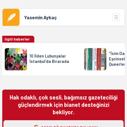
Yasemin Aykaç
ilgili haberler
"İsim Da
10 İlden Lubunyalar
Eşcinsell
İstanbul’da Birarada
Queerler
Hak odaklı, çok sesli, bağımsız gazeteciliği
güçlendirmek için bianet desteğinizi
bekliyor.