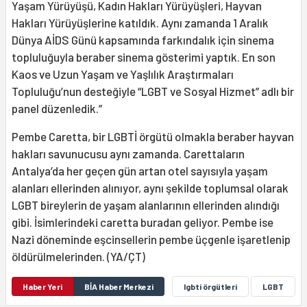
Yaşam Yürüyüşü, Kadın Hakları Yürüyüşleri, Hayvan
Hakları Yürüyüşlerine katıldık. Aynı zamanda 1 Aralık
Dünya AİDS Günü kapsamında farkındalık için sinema
topluluğuyla beraber sinema gösterimi yaptık. En son
Kaos ve Uzun Yaşam ve Yaşlılık Araştırmaları
Topluluğu’nun desteğiyle “LGBT ve Sosyal Hizmet” adlı bir
panel düzenledik.”
Pembe Caretta, bir LGBTİ örgütü olmakla beraber hayvan
hakları savunucusu aynı zamanda. Carettaların
Antalya’da her geçen gün artan otel sayısıyla yaşam
alanları ellerinden alınıyor, aynı şekilde toplumsal olarak
LGBT bireylerin de yaşam alanlarının ellerinden alındığı
gibi. İsimlerindeki caretta buradan geliyor. Pembe ise
Nazi döneminde eşcinsellerin pembe üçgenle işaretlenip
öldürülmelerinden. (YA/ÇT)
Haber Yeri
BİA Haber Merkezi
lgbti örgütleri
LGBT