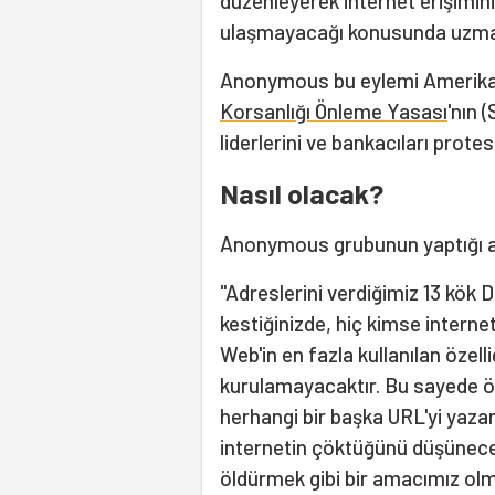
düzenleyerek internet erişimin
ulaşmayacağı konusunda uzmanl
Anonymous bu eylemi Amerika B
Korsanlığı Önleme Yasası
'nın 
liderlerini ve bankacıları prote
Nasıl olacak?
Anonymous grubunun yaptığı a
"Adreslerini verdiğimiz 13 kök
kestiğinizde, hiç kimse intern
Web'in en fazla kullanılan özell
kurulamayacaktır. Bu sayede ö
herhangi bir başka URL'yi yazan
internetin çöktüğünü düşünece
öldürmek gibi bir amacımız olm