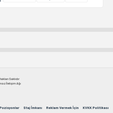
kları Saklıdır
msız İletişim Ağı
 Pozisyonlar
Staj İmkanı
Reklam Vermek İçin
KVKK Politikası