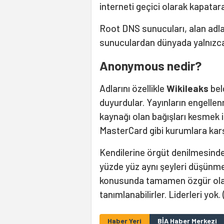
interneti geçici olarak kapata
Root DNS sunucuları, alan adlar
sunuculardan dünyada yalnızca 
Anonymous nedir?
Adlarını özellikle
Wikileaks
bel
duyurdular. Yayınların engelle
kaynağı olan bağışları kesmek 
MasterCard gibi kurumlara karş
Kendilerine örgüt denilmesind
yüzde yüz aynı şeyleri düşünm
konusunda tamamen özgür olan
tanımlanabilirler. Liderleri yok. 
Haber Yeri
BİA Haber Merkezi