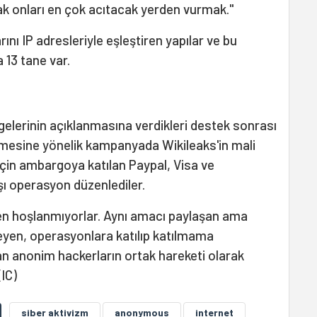
rak onları en çok acıtacak yerden vurmak."
ını IP adresleriyle eşleştiren yapılar ve bu
13 tane var.
gelerinin açıklanmasına verdikleri destek sonrası
nmesine yönelik kampanyada Wikileaks'in mali
için ambargoya katılan Paypal, Visa ve
ı operasyon düzenlediler.
en hoşlanmıyorlar. Aynı amacı paylaşan ama
eyen, operasyonlara katılıp katılmama
 anonim hackerların ortak hareketi olarak
(IC)
siber aktivizm
anonymous
internet