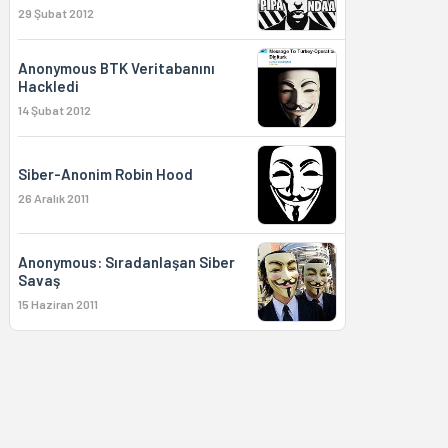
29 Şubat 2012
Anonymous BTK Veritabanını
Hackledi
14 Şubat 2012
Siber-Anonim Robin Hood
26 Aralık 2011
Anonymous: Sıradanlaşan Siber
Savaş
15 Haziran 2011