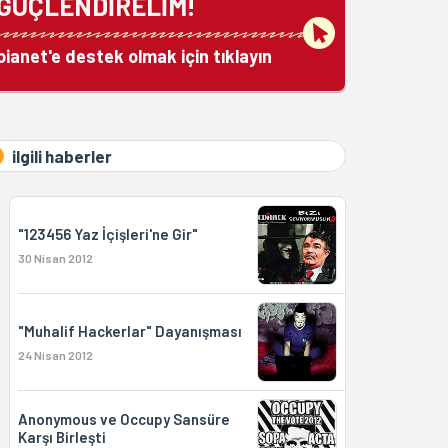
GÜÇLENDİRELİM!
bianet'e destek olmak için tıklayın
ilgili haberler
"123456 Yaz İçişleri'ne Gir"
30 Nisan 2012
"Muhalif Hackerlar" Dayanışması
24 Nisan 2012
Anonymous ve Occupy Sansüre
Karşı Birleşti