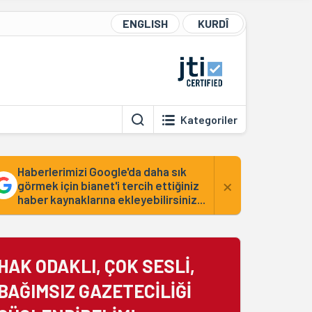
ENGLISH
KURDÎ
Kategoriler
Haberlerimizi Google'da daha sık
×
görmek için bianet'i tercih ettiğiniz
haber kaynaklarına ekleyebilirsiniz...
HAK ODAKLI, ÇOK SESLİ,
BAĞIMSIZ GAZETECİLİĞİ