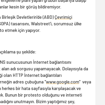
i engelleme planı yapan grubun başarıya ulaşıp
ar kesin bir görüş bildiremiyor.
irleşik Devletlerin'de (ABD)
Çevrimiçi
(SOPA) tasarısını, Walstreet'i, sorumsuz ülke
sto etmek için yapıyor.
çıklama şu şekilde:
 DNS sunucusunun İnternet bağlantısını
et alan adı sorgusu yapamayacak. Dolayısıyla da
iği olan HTTP İnternet bağlantıları
rneğin adres çubuğuna "
www.google.com
" veya
 herkes bir hata sayfasıyla karşılaşacak ve
k. Bunun bir protesto olduğunu ve interneti
adığını unutmayın. Bizim yaptığımız şey,