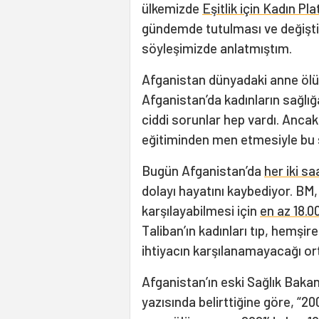
ülkemizde
Eşitlik için Kadın Pl
gündemde tutulması ve değiştir
söyleşimizde anlatmıştım.
Afganistan dünyadaki anne ölüm
Afganistan’da kadınların sağlığ
ciddi sorunlar hep vardı. Ancak 
eğitiminden men etmesiyle bu s
Bugün Afganistan’da
her iki sa
dolayı hayatını kaybediyor. BM,
karşılayabilmesi için
en az 18.0
Taliban’ın kadınları tıp, hemşi
ihtiyacın karşılanamayacağı or
Afganistan’ın eski Sağlık Baka
yazısında belirttiğine göre, “2