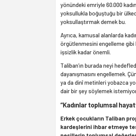
yönündeki emriyle 60.000 kadın 
yoksullukla boğuştuğu bir ülked
yoksullaştırmak demek bu.
Ayrıca, kamusal alanlarda kadın
örgütlenmesini engelleme gibi b
işsizlik kadar önemli.
Taliban’ın burada neyi hedefled
dayanışmasını engellemek. Çün
ya da dinî metinleri yobazca y
dair bir şey söylemek istemiyo
“Kadınlar toplumsal hayatt
Erkek çocukların Taliban pro
kardeşlerini ihbar etmeye te
nesillerin toplumsal değerler