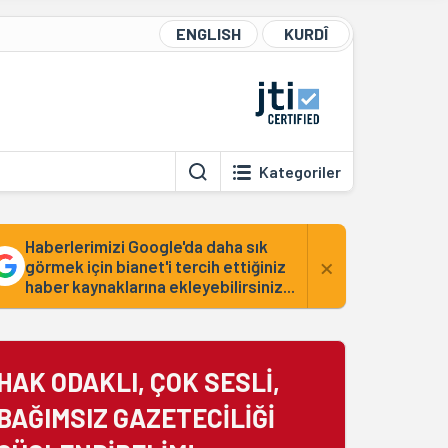
ENGLISH
KURDÎ
Kategoriler
Haberlerimizi Google'da daha sık
×
görmek için bianet'i tercih ettiğiniz
haber kaynaklarına ekleyebilirsiniz...
HAK ODAKLI, ÇOK SESLİ,
BAĞIMSIZ GAZETECİLİĞİ