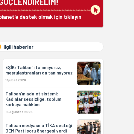
GÜÇLENDİRELİM!
bianet'e destek olmak için tıklayın
ilgili haberler
EŞİK: Taliban’ı tanımıyoruz,
meşrulaştıranları da tanımıyoruz
1 Şubat 2026
Taliban’ın adalet sistemi:
Kadınlar sessizliğe, toplum
korkuya mahkûm
15 Ağustos 2025
Taliban medyasına TİKA desteği:
DEM Parti soru önergesi verdi