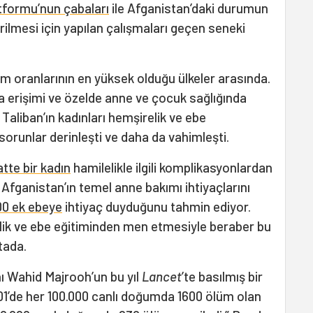
atformu’nun çabaları
ile Afganistan’daki durumun
ilmesi için yapılan çalışmaları geçen seneki
 oranlarının en yüksek olduğu ülkeler arasında.
a erişimi ve özelde anne ve çocuk sağlığında
Taliban’ın kadınları hemşirelik ve ebe
orunlar derinleşti ve daha da vahimleşti.
atte bir kadın
hamilelikle ilgili komplikasyonlardan
 Afganistan’ın temel anne bakımı ihtiyaçlarını
00 ek ebeye
ihtiyaç duyduğunu tahmin ediyor.
relik ve ebe eğitiminden men etmesiyle
beraber bu
tada.
nı Wahid Majrooh’un bu yıl
Lancet
’te basılmış bir
001’de her 100.000 canlı doğumda 1600 ölüm olan