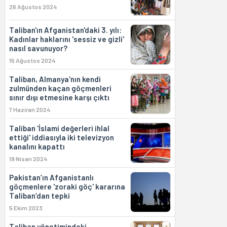
26 Ağustos 2024
Taliban'ın Afganistan'daki 3. yılı:
Kadınlar haklarını 'sessiz ve gizli'
nasıl savunuyor?
15 Ağustos 2024
Taliban, Almanya'nın kendi
zulmünden kaçan göçmenleri
sınır dışı etmesine karşı çıktı
7 Haziran 2024
Taliban 'İslami değerleri ihlal
ettiği' iddiasıyla iki televizyon
kanalını kapattı
19 Nisan 2024
Pakistan’ın Afganistanlı
göçmenlere 'zoraki göç' kararına
Taliban’dan tepki
5 Ekim 2023
Taliban yönetimindeki