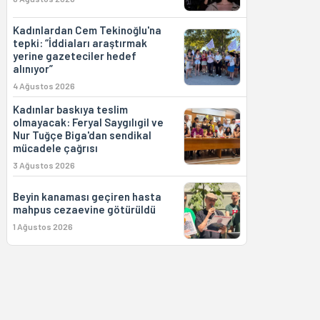
Kadınlardan Cem Tekinoğlu'na
tepki: “İddiaları araştırmak
yerine gazeteciler hedef
alınıyor”
4 Ağustos 2026
Kadınlar baskıya teslim
olmayacak: Feryal Saygılıgil ve
Nur Tuğçe Biga'dan sendikal
mücadele çağrısı
3 Ağustos 2026
Beyin kanaması geçiren hasta
mahpus cezaevine götürüldü
1 Ağustos 2026