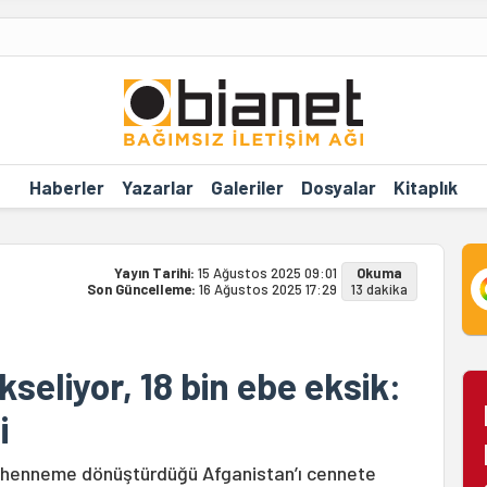
Haberler
Yazarlar
Galeriler
Dosyalar
Kitaplık
Yayın Tarihi:
15 Ağustos 2025 09:01
Okuma
Son Güncelleme:
16 Ağustos 2025 17:29
13 dakika
seliyor, 18 bin ebe eksik:
i
n cehenneme dönüştürdüğü Afganistan’ı cennete