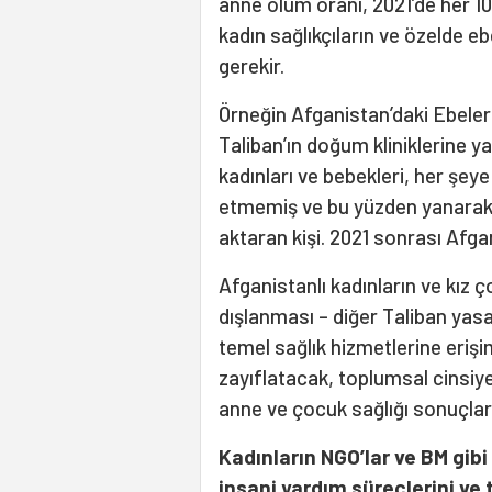
anne ölüm oranı, 2021’de her 1
kadın sağlıkçıların ve özelde 
gerekir.
Örneğin Afganistan’daki Ebeler 
Taliban’ın doğum kliniklerine yap
kadınları ve bebekleri, her şe
etmemiş ve bu yüzden yanarak
aktaran kişi. 2021 sonrası Afg
Afganistanlı kadınların ve kız ç
dışlanması – diğer Taliban yas
temel sağlık hizmetlerine erişim
zayıflatacak, toplumsal cinsiye
anne ve çocuk sağlığı sonuçları
Kadınların NGO’lar ve BM gi
insani yardım süreçlerini ve