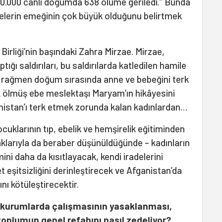
00.000 canlı doğumda 638 ölüme geriledi.” Bunda
ebelerin emeğinin çok büyük olduğunu belirtmek
Birliği’nin başındaki Zahra Mirzae. Mirzae,
tığı saldırıları, bu saldırılarda katledilen hamile
ye rağmen doğum sırasında anne ve bebeğini terk
 ölmüş ebe meslektaşı Maryam’ın hikâyesini
anistan’ı terk etmek zorunda kalan kadınlardan…
ocuklarının tıp, ebelik ve hemşirelik eğitiminden
aklarıyla da beraber düşünüldüğünde – kadınların
ini daha da kısıtlayacak, kendi iradelerini
t eşitsizliğini derinleştirecek ve Afganistan’da
nı kötüleştirecektir.
bi kurumlarda çalışmasının yasaklanması,
 toplumun genel refahını nasıl zedeliyor?