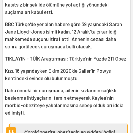
kasıtsız bir şekilde ölümüne yol açtığı yönündeki
suçlamaları kabul etti.
BBC Türkçe'de yer alan habere göre 39 yaşındaki Sarah
Jane Lloyd-Jones isimli kadın, 12 Aralık'ta çıkarıldığı
mahkemede suçunu itiraf etti. Annenin cezası daha
sonra görülecek duruşmada belli olacak.
TIKLAYIN - TÜİK Araştırması: Türkiye'nin Yüzde 21'i Obez
Kızı, 16 yaşındayken Ekim 2020'de Galler'in Powys
kentindeki evinde ölü bulunmuştu.
Daha önceki bir duruşmada, ailenin kızlarının sağlıklı
beslenme ihtiyaçlarını temin etmeyerek Kaylea'nin
morbid-obeziteye yakalanmasına sebep oldukları iddia
edilmişti.
Morbid
obezite
, obezitenin en şiddetli halini