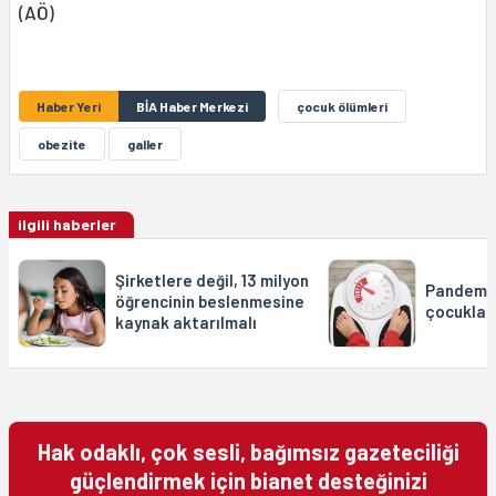
(AÖ)
Haber Yeri
BİA Haber Merkezi
çocuk ölümleri
obezite
galler
ilgili haberler
Şirketlere değil, 13 milyon
Pandemi
öğrencinin beslenmesine
çocuklar
kaynak aktarılmalı
Hak odaklı, çok sesli, bağımsız gazeteciliği
güçlendirmek için bianet desteğinizi