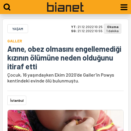
YT:
21.12.2022 10:25
Okuma
YAŞAM
SG:
21.12.2022 10:55
1 dakika
GALLER
Anne, obez olmasını engellemediği
kızının ölümüne neden olduğunu
itiraf etti
Çocuk, 16 yaşındayken Ekim 2020'de Galler'in Powys
kentindeki evinde ölü bulunmuştu.
İstanbul