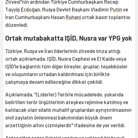
Zirvesi"nin ardından Türkiye Cumhurbaşkanı Recep
Tayyip
Erdoğan
, Rusya Devlet Başkanı Vladimir
Putin
ve
İran Cumhurbaşkanı Hasan
Ruhani
ortak basın toplantısı
düzenledi.
Ortak mutabakatta IŞİD, Nusra var YPG yok
Türkiye, Rusya ve İran liderlerinin zirvede imza attığı
ortak açıklamada, IŞİD, Nusra Cephesi ve El Kaide veya
IŞİD'le bağlantılı tüm diğer bireyler, gruplar, teşebbüsler
ve oluşumların ortadan kaldırılması için birlikte
çalışmaya devam edileceğine dikkat çekildi.
Açıklamada, "(Liderler) Terörle mücadelede, yukarıda
belirtilen terör örgütlerinin ateşkes rejimine katılmış ve
katılacak olan silahlı muhalif gruplardan ayrıştırılmasının
sivil zayiatın önlenmesi bakımından büyük önem
arzettiğinin altını çizmişlerdir" ifadesine de yer verildi.
Astana'dan sonra ikincisi yapılan ve yaklaşık bir buçuk