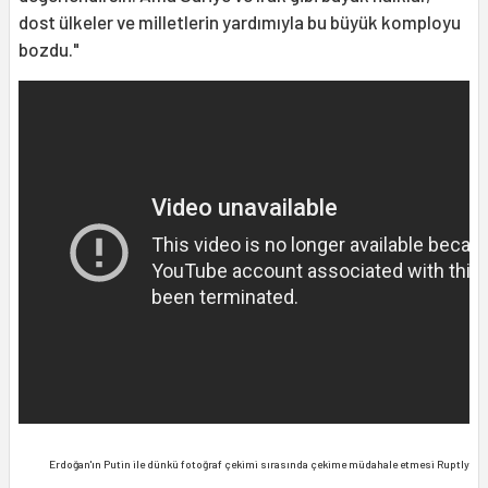
dost ülkeler ve milletlerin yardımıyla bu büyük komployu
bozdu."
Erdoğan'ın Putin ile dünkü fotoğraf çekimi sırasında çekime müdahale etmesi Ruptly