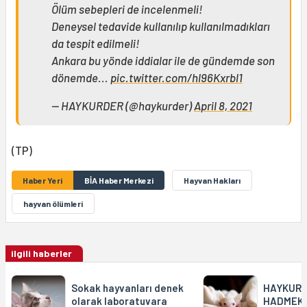
Ölüm sebepleri de incelenmeli!
Deneysel tedavide kullanılıp kullanılmadıkları
da tespit edilmeli!
Ankara bu yönde iddialar ile de gündemde son
dönemde...
pic.twitter.com/hl96Kxrbl1
— HAYKURDER (@haykurder)
April 8, 2021
(TP)
Haber Yeri
BİA Haber Merkezi
Hayvan Hakları
hayvan ölümleri
ilgili haberler
Sokak hayvanları denek
HAYKURDE
olarak laboratuvara
HADMEK y