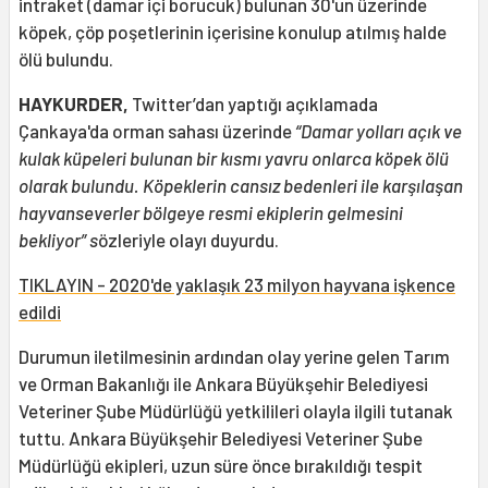
intraket (damar içi borucuk) bulunan 30'un üzerinde
köpek, çöp poşetlerinin içerisine konulup atılmış halde
ölü bulundu.
HAYKURDER,
Twitter’dan yaptığı açıklamada
Çankaya'da orman sahası üzerinde
“Damar yolları açık ve
kulak küpeleri bulunan bir kısmı yavru onlarca köpek ölü
olarak bulundu. Köpeklerin cansız bedenleri ile karşılaşan
hayvanseverler bölgeye resmi ekiplerin gelmesini
bekliyor” s
özleriyle olayı duyurdu.
TIKLAYIN - 2020'de yaklaşık 23 milyon hayvana işkence
edildi
Durumun iletilmesinin ardından olay yerine gelen Tarım
ve Orman Bakanlığı ile Ankara Büyükşehir Belediyesi
Veteriner Şube Müdürlüğü yetkilileri olayla ilgili tutanak
tuttu. Ankara Büyükşehir Belediyesi Veteriner Şube
Müdürlüğü ekipleri, uzun süre önce bırakıldığı tespit