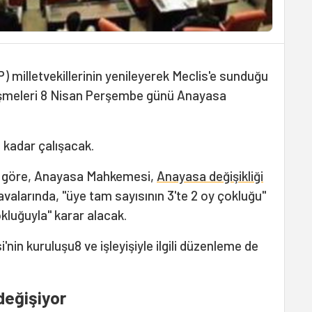
) milletvekillerinin yenileyerek Meclis'e sunduğu
örüşmeleri 8 Nisan Perşembe günü Anayasa
 kadar çalışacak.
ğe göre, Anayasa Mahkemesi,
Anayasa değişikliği
davalarında, "üye tam sayısının 3'te 2 oy çokluğu"
çokluğuyla" karar alacak.
in kuruluşu8 ve işleyişiyle ilgili düzenleme de
değişiyor