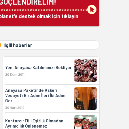
GÜÇLENDİRELİM!
bianet'e destek olmak için tıklayın
ilgili haberler
Yeni Anayasa Katılımınızı Bekliyor
20 Ekim 2011
Anayasa Paketinde Askeri
Vesayet: Bir Adım İleri İki Adım
Geri
30 Mart 2010
Kantarcı: Fiili Eşitlik Olmadan
Ayrımcılık Önlenemez