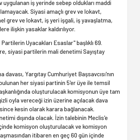
v uygulanan iş yerinde sebep oldukları maddi
lamayacak. Siyasi amaçlı grev ve lokavt,
l grev ve lokavt, iş yeri işgali, iş yavaşlatma,
e ilişkin yasaklar kaldırılıyor.
Partilerin Uyacakları Esaslar" başlıklı 69.
re, siyasi partilerin mali denetimi Sayıştay
ma davası, Yargıtay Cumhuriyet Başsavcısı'nın
ulunan her siyasi partinin 5'er üye ile temsil
 Başkanlığında oluşturulacak komisyonun üye tam
izli oyla vereceği izin üzerine açılacak dava
ce kesin olarak karara bağlanacak.
etimi dışında olacak. İzin talebinin Meclis'e
içinde komisyon oluşturulacak ve komisyon
 ulaşmasından itibaren en geç 60 gün içinde