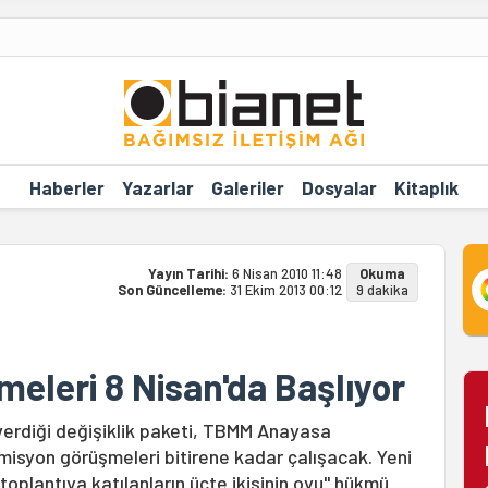
Haberler
Yazarlar
Galeriler
Dosyalar
Kitaplık
Yayın Tarihi:
6 Nisan 2010 11:48
Okuma
Son Güncelleme:
31 Ekim 2013 00:12
9 dakika
eleri 8 Nisan'da Başlıyor
 verdiği değişiklik paketi, TBMM Anayasa
isyon görüşmeleri bitirene kadar çalışacak. Yeni
toplantıya katılanların üçte ikisinin oyu" hükmü