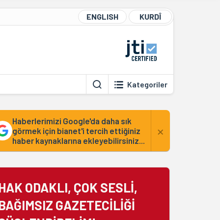
ENGLISH
KURDÎ
Kategoriler
Haberlerimizi Google'da daha sık
×
görmek için bianet'i tercih ettiğiniz
haber kaynaklarına ekleyebilirsiniz...
HAK ODAKLI, ÇOK SESLİ,
BAĞIMSIZ GAZETECİLİĞİ