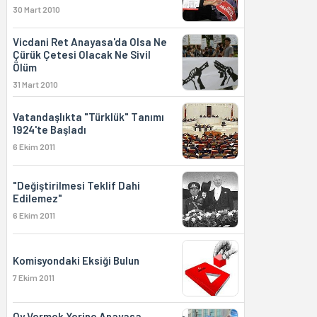
30 Mart 2010
Vicdani Ret Anayasa'da Olsa Ne
Çürük Çetesi Olacak Ne Sivil
Ölüm
31 Mart 2010
Vatandaşlıkta "Türklük" Tanımı
1924'te Başladı
6 Ekim 2011
"Değiştirilmesi Teklif Dahi
Edilemez"
6 Ekim 2011
Komisyondaki Eksiği Bulun
7 Ekim 2011
Oy Vermek Yerine Anayasa