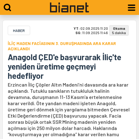
YT:
02.09.2025 11:20
Okuma
HABER
SG:
11.09.2025 11:46
5 dakika
İLİÇ MADEN FACİASININ 3. DURUŞMASINDA ARA KARAR
AÇIKLANDI
Anagold ÇED'e başvurarak İliç'te
yeniden üretime geçmeyi
hedefliyor
Erzincan İliç Çöpler Altın Madeni’ni davasında ara karar
açıklandı. Tutuklu sanıkların tutukluluk halinin
devamına, duruşmanın 11-13 Kasım'a ertelenmesine
karar verildi. Öte yandan madeni işleten Anagold,
üretime geri dönmek için yargılama bitmeden Çevresel
Etki Değerlendirme (ÇED) başvurusu yapacak. Facia
sonrası büyük ortak SSR Mining madenin yeniden
açılması için 250 milyon dolar harcadı. Haklarında
“kovuşturmaya yer olmadığına” karar verilen kamu