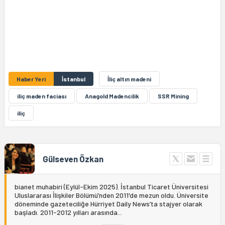
Haber Yeri
İstanbul
İliç altın madeni
iliç maden faciası
Anagold Madencilik
SSR Mining
iliç
Gülseven Özkan
bianet muhabiri (Eylül-Ekim 2025). İstanbul Ticaret Üniversitesi
Uluslararası İlişkiler Bölümü’nden 2011'de mezun oldu. Üniversite
döneminde gazeteciliğe Hürriyet Daily News’ta stajyer olarak
başladı. 2011-2012 yılları arasında...