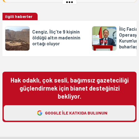
ilgili haberler
İliç Facia
Cengiz, İliç’te 9 kişinin
Operasyo
öldüğü altın madeninin
Kurum'un 
ortağı oluyor
buharlaşt
Hak odaklı, çok sesli, bağımsız gazeteciliği
güçlendirmek için bianet desteğinizi
bekliyor.
GOOGLE ILE KATKIDA BULUNUN