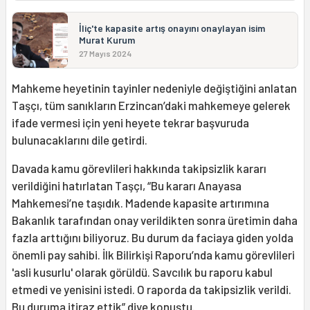
İliç'te kapasite artış onayını onaylayan isim
Murat Kurum
27 Mayıs 2024
Mahkeme heyetinin tayinler nedeniyle değiştiğini anlatan
Taşçı, tüm sanıkların Erzincan’daki mahkemeye gelerek
ifade vermesi için yeni heyete tekrar başvuruda
bulunacaklarını dile getirdi.
Davada kamu görevlileri hakkında takipsizlik kararı
verildiğini hatırlatan Taşçı, “Bu kararı Anayasa
Mahkemesi’ne taşıdık. Madende kapasite artırımına
Bakanlık tarafından onay verildikten sonra üretimin daha
fazla arttığını biliyoruz. Bu durum da faciaya giden yolda
önemli pay sahibi. İlk Bilirkişi Raporu’nda kamu görevlileri
'asli kusurlu' olarak görüldü. Savcılık bu raporu kabul
etmedi ve yenisini istedi. O raporda da takipsizlik verildi.
Bu duruma itiraz ettik” diye konuştu.