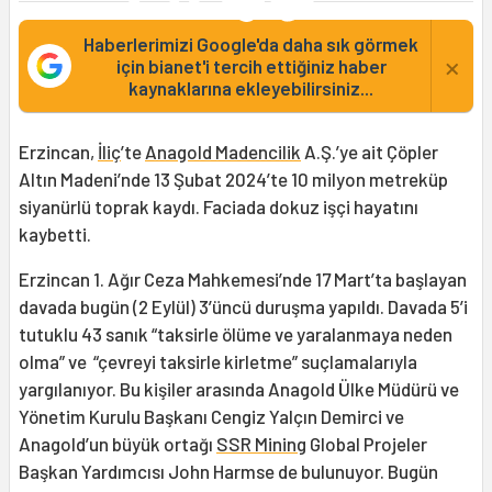
Haberlerimizi Google'da daha sık görmek
×
için bianet'i tercih ettiğiniz haber
kaynaklarına ekleyebilirsiniz...
Erzincan,
İliç
’te
Anagold Madencilik
A.Ş.’ye ait Çöpler
Altın Madeni’nde 13 Şubat 2024’te 10 milyon metreküp
siyanürlü toprak kaydı. Faciada dokuz işçi hayatını
kaybetti.
Erzincan 1. Ağır Ceza Mahkemesi’nde 17 Mart’ta başlayan
davada bugün (2 Eylül) 3’üncü duruşma yapıldı. Davada 5’i
tutuklu 43 sanık “taksirle ölüme ve yaralanmaya neden
olma” ve “çevreyi taksirle kirletme” suçlamalarıyla
yargılanıyor. Bu kişiler arasında Anagold Ülke Müdürü ve
Yönetim Kurulu Başkanı Cengiz Yalçın Demirci ve
Anagold’un büyük ortağı
SSR Mining
Global Projeler
Başkan Yardımcısı John Harmse de bulunuyor. Bugün