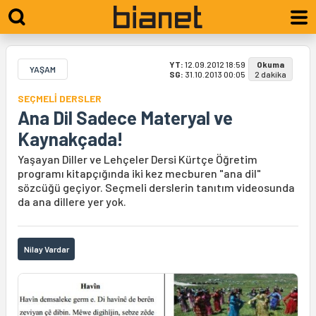
YT:
12.09.2012 18:59
Okuma
YAŞAM
SG:
31.10.2013 00:05
2 dakika
SEÇMELİ DERSLER
Ana Dil Sadece Materyal ve
Kaynakçada!
Yaşayan Diller ve Lehçeler Dersi Kürtçe Öğretim
programı kitapçığında iki kez mecburen "ana dil"
sözcüğü geçiyor. Seçmeli derslerin tanıtım videosunda
da ana dillere yer yok.
Nilay Vardar