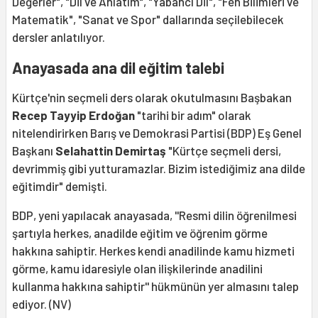
Değerler", "Dil ve Anlatım", "Yabancı Dil", "Fen Bilimleri ve
Matematik", "Sanat ve Spor" dallarında seçilebilecek
dersler anlatılıyor.
Anayasada ana dil eğitim talebi
Kürtçe'nin seçmeli ders olarak okutulmasını Başbakan
Recep Tayyip Erdoğan
"tarihi bir adım" olarak
nitelendirirken Barış ve Demokrasi Partisi (BDP) Eş Genel
Başkanı
Selahattin Demirtaş
"Kürtçe seçmeli dersi,
devrimmiş gibi yutturamazlar. Bizim istediğimiz ana dilde
eğitimdir" demişti.
BDP, yeni yapılacak anayasada, ''Resmi dilin öğrenilmesi
şartıyla herkes, anadilde eğitim ve öğrenim görme
hakkına sahiptir. Herkes kendi anadilinde kamu hizmeti
görme, kamu idaresiyle olan ilişkilerinde anadilini
kullanma hakkına sahiptir'' hükmünün yer almasını talep
ediyor. (NV)