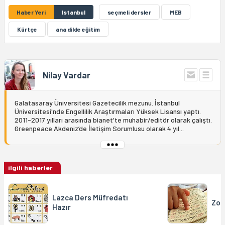
Haber Yeri
Istanbul
seçmeli dersler
MEB
Kürtçe
ana dilde eğitim
Nilay Vardar
Galatasaray Üniversitesi Gazetecilik mezunu. İstanbul
Üniversitesi'nde Engellilik Araştırmaları Yüksek Lisansı yaptı.
2011-2017 yılları arasında bianet'te muhabir/editör olarak çalıştı.
Greenpeace Akdeniz’de İletişim Sorumlusu olarak 4 yıl...
ilgili haberler
Lazca Ders Müfredatı
Zor
Hazır