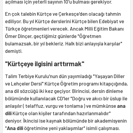
açılması için yeterli sayının 10'u bulması gerekiyor.
En çok talebin Kürtçe ve Çerkesçe'den olacağı tahmin
ediliyor. Bu yıl Kürtçe derslerini Kürtçe bilen Edebiyat ve
Türkçe öğretmenleri verecek. Ancak Milli Eğitim Bakanı
Ömer Dinçer, geçtiğimiz günlerde "Öğretmen
bulamazsak, bir yıl bekleriz. Halk bizi anlayışla karşılar"
demişti.
"Kürtçeye ilgisini arttırmak"
Talim Terbiye Kurulu'nun dün yayımladığı "Yaşayan Diller
ve Lehçeler Dersi" Kürtçe Öğretim programı kitapçığında,
ana dil sözcüğü iki kez geçiyor. Birincisi, dersin dinleme
bölümünde kullanılacak CD'ler "Doğru ve akıcı bir üslup ile
anlaşılır ( telaffuz, vurgu ve tonlama ) ve mümkünse
ana
dili
Kürtçe olan kişiler tarafından hazırlanmalıdır"
deniyor. İkincisi ise kaynak bölümünde bir akademisyenin
"
Ana dili
öğretimine yeni yaklaşımlar" isimli çalışması.