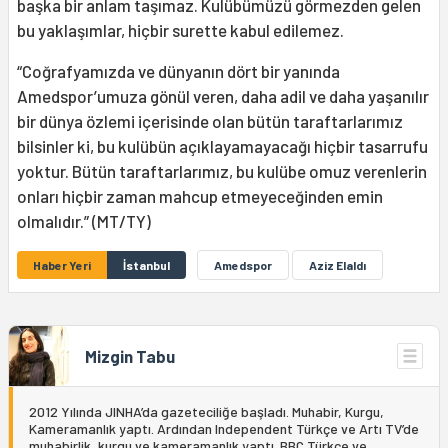
başka bir anlam taşımaz. Kulübümüzü görmezden gelen
bu yaklaşımlar, hiçbir surette kabul edilemez.
“Coğrafyamızda ve dünyanın dört bir yanında
Amedspor’umuza gönül veren, daha adil ve daha yaşanılır
bir dünya özlemi içerisinde olan bütün taraftarlarımız
bilsinler ki, bu kulübün açıklayamayacağı hiçbir tasarrufu
yoktur. Bütün taraftarlarımız, bu kulübe omuz verenlerin
onları hiçbir zaman mahcup etmeyeceğinden emin
olmalıdır.” (MT/TY)
Haber Yeri
İstanbul
Amedspor
Aziz Elaldı
Mizgin Tabu
2012 Yılında JINHA’da gazeteciliğe başladı. Muhabir, Kurgu,
Kameramanlık yaptı. Ardından Independent Türkçe ve Artı TV’de
muhabirlik, kurgu ve kameramanlık yaptı. BBC Türkçe ve