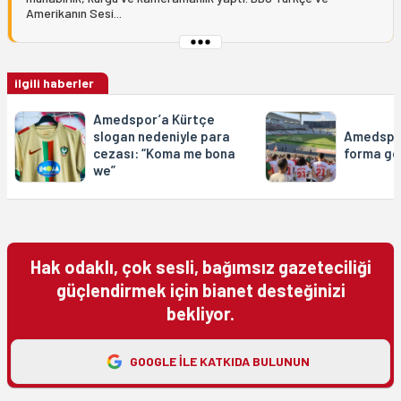
Amerikanın Sesi...
ilgili haberler
Amedspor’a Kürtçe
slogan nedeniyle para
Amedspor
cezası: “Koma me bona
forma gö
we”
Hak odaklı, çok sesli, bağımsız gazeteciliği
güçlendirmek için bianet desteğinizi
bekliyor.
GOOGLE ILE KATKIDA BULUNUN