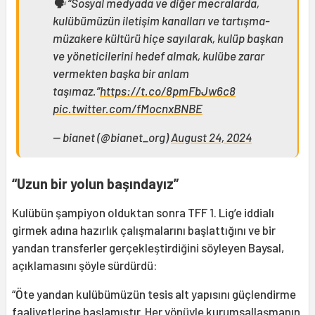
🗣️ “Sosyal medyada ve diğer mecralarda,
kulübümüzün iletişim kanalları ve tartışma-
müzakere kültürü hiçe sayılarak, kulüp başkan
ve yöneticilerini hedef almak, kulübe zarar
vermekten başka bir anlam
taşımaz.”
https://t.co/8pmFbJw6c8
pic.twitter.com/fMocnxBNBE
— bianet (@bianet_org)
August 24, 2024
“Uzun bir yolun başındayız”
Kulübün şampiyon olduktan sonra TFF 1. Lig’e iddialı
girmek adına hazırlık çalışmalarını başlattığını ve bir
yandan transferler gerçekleştirdiğini söyleyen Baysal,
açıklamasını şöyle sürdürdü:
“Öte yandan kulübümüzün tesis alt yapısını güçlendirme
faaliyetlerine başlamıştır. Her yönüyle kurumsallaşmanın